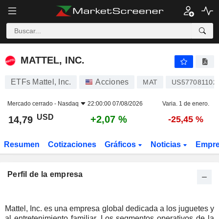
MATTEL, INC.
14,79
$
+2,07 %
MATTEL, INC.
ETFs Mattel, Inc.
Acciones
MAT
US577081102
Mercado cerrado -
Nasdaq
22:00:00 07/08/2026
Varia. 1 de enero.
USD
+2,07 %
14,79
-25,45 %
Resumen
Cotizaciones
Gráficos
Noticias
Empr
Perfil de la empresa
Mattel, Inc. es una empresa global dedicada a los juguetes y
al entretenimiento familiar. Los segmentos operativos de la