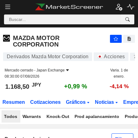
MAZDA MOTOR CORPORATION
1.168,50
¥
+0,99 %
MAZDA MOTOR
CORPORATION
Derivados Mazda Motor Corporation
Acciones
7
Mercado cerrado -
Japan Exchange
Varia. 1 de
08:30:00 07/08/2026
enero.
JPY
+0,99 %
1.168,50
-4,14 %
Resumen
Cotizaciones
Gráficos
Noticias
Empr
Todos
Warrants
Knock-Out
Prod apalancamiento
Produ