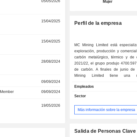
r
05/05/2026
Mujer
r
15/04/2025
Perfil de la empresa
r
15/04/2025
MC Mining Limited está especiali
exploración, producción y comercial
carbón metalúrgico, térmico y de
r
28/08/2024
2021/22, el grupo produjo 4700.597
de carbón. A finales de junio d
Mining Limited tiene una
r
09/09/2024
funcionamiento (Uitkomst Colliery) y 
Empleados
mineros (Makhado, Vele Colliery
d Member
09/09/2024
Generaal y Mopane) situados en 
Sector
Todas las ventas se realizan en Sudáf
r
19/05/2026
Más información sobre la empresa
Salida de Personas Clave