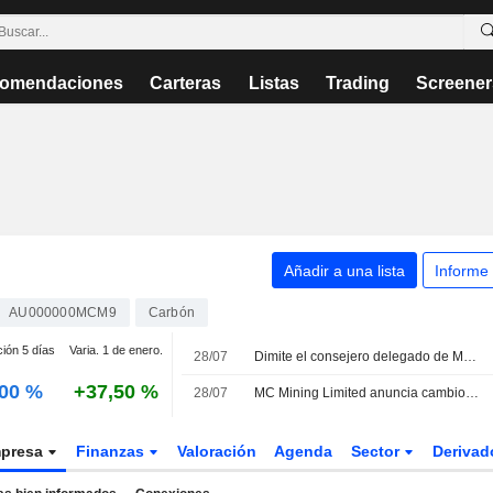
omendaciones
Carteras
Listas
Trading
Screener
Añadir a una lista
Informe
AU000000MCM9
Carbón
ción 5 días
Varia. 1 de enero.
28/07
Dimite el consejero delegado de MC Mining
,00 %
+37,50 %
28/07
MC Mining Limited anuncia cambios en su dirección ejecutiva, efectivos a partir del 29 de julio de 2026
presa
Finanzas
Valoración
Agenda
Sector
Deriva