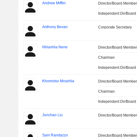
Andrew Mifflin
Director/Board Membe
Independent Dir/Boar
Anthony Bevan
Corporate Secretary
Nhlanhla Nene
Director/Board Membe
Chairman
Independent Dir/Boar
Khomotso Mosehla
Director/Board Membe
Chairman
Independent Dir/Boar
Junchao Liu
Director/Board Membe
Sam Randazzo
Director/Board Membe