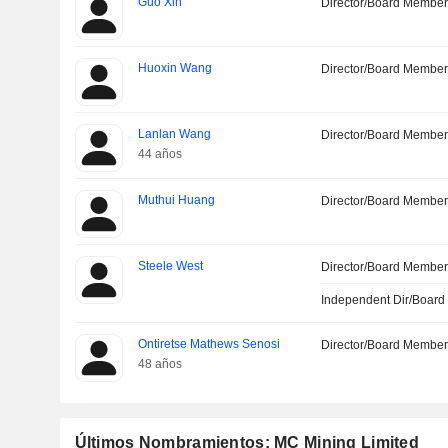
Guo Xin
Director/Board Membe
Huoxin Wang
Director/Board Membe
Lanlan Wang
Director/Board Membe
44 años
Muthui Huang
Director/Board Membe
Steele West
Director/Board Membe
Independent Dir/Boar
Ontiretse Mathews Senosi
Director/Board Membe
48 años
Últimos Nombramientos: MC Mining Limited