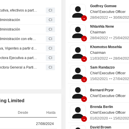
Godfrey Gomwe
MC Mining Limited anuncia cambios en su dirección ejecutiva, efectivos a partir del 29 de julio de 2026
CI
Chief Executive Officer
-
28/04/2022
30/06/20
dministración
CI
Nhlanhla Nene
dministración
CI
Chairman
-
28/04/2022
25/04/20
MC Mining Limited anuncia cambios en su consejo de administración con efecto a partir del 5 de mayo de 2026
CI
Khomotso Mosehla
MC Mining Limited Anuncia Cambios en su Junta Directiva, Vigentes a partir del 15 de Octubre de 2025
CI
Chairman
-
MC Mining Limited nombra a Yi (Christine) He como Directora Ejecutiva a partir del 1 de octubre de 2025
CI
11/03/2022
28/04/20
MC Mining Limited Nombra a Yi (Christine) He como Directora General a Partir del 1 de Octubre de 2025
CI
Sam Randazzo
Chief Executive Officer
-
15/02/2021
27/04/20
Bernard Pryor
Chief Executive Officer
-
ing Limited
Brenda Berlin
Desde
Hasta
Chief Executive Officer
-
01/02/2020
15/02/20
r
27/08/2024
05/05/2026
David Brown