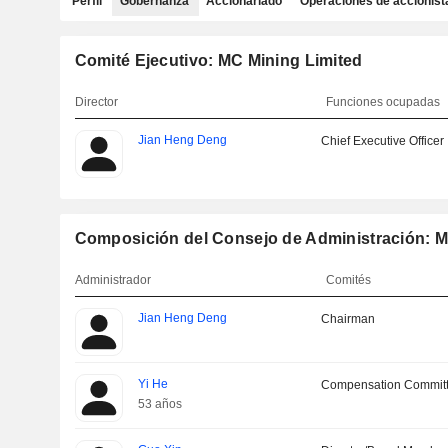
Perfil
Gobernanza
Accionariado
Operaciones de accionist
Comité Ejecutivo: MC Mining Limited
Director
Funciones ocupadas
Jian Heng Deng
Chief Executive Officer
Composición del Consejo de Administración: M
Administrador
Comités
Jian Heng Deng
Chairman
Yi He
Compensation Committ
53 años