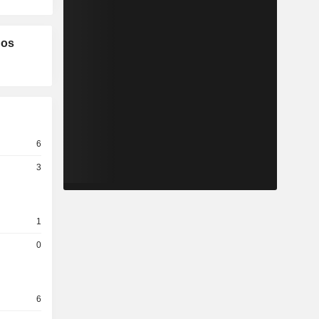
los
6
3
1
0
6