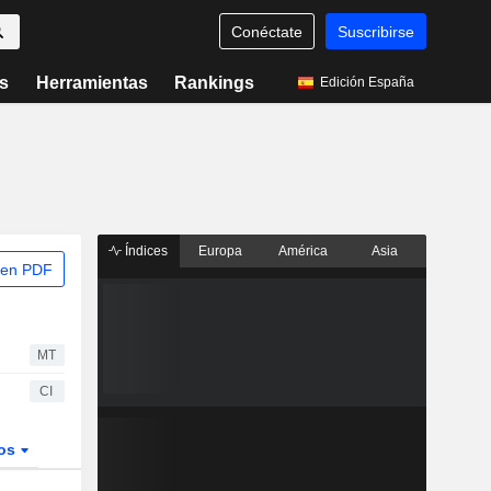
Conéctate
Suscribirse
s
Herramientas
Rankings
Edición España
Índices
Europa
América
Asia
 en PDF
MT
CI
dos