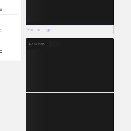
20
Más rankings
11
Rankings
12