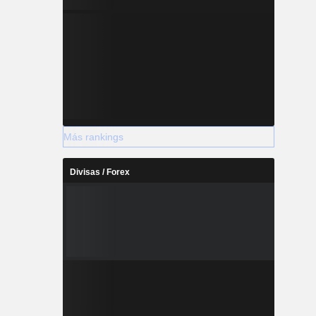
Más rankings
Divisas / Forex