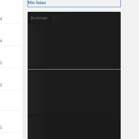
Mis listas
Rankings
24
24
22
22
21