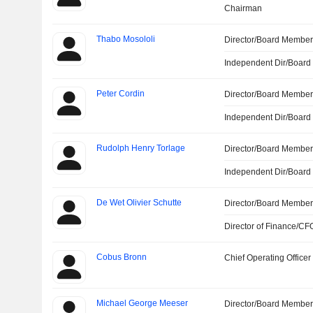
Chairman
Thabo Mosololi
Director/Board Membe
Independent Dir/Boar
Peter Cordin
Director/Board Membe
Independent Dir/Boar
Rudolph Henry Torlage
Director/Board Membe
Independent Dir/Boar
De Wet Olivier Schutte
Director/Board Membe
Director of Finance/CF
Cobus Bronn
Chief Operating Officer
Michael George Meeser
Director/Board Membe