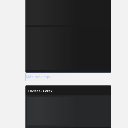
Más rankings
Divisas / Forex