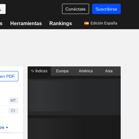
Conéctate
Suscribirse
s
Herramientas
Rankings
Edición España
Índices
Europa
América
Asia
 en PDF
MT
CI
dos