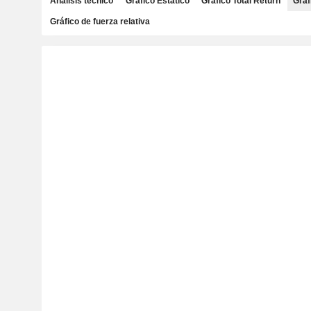
Análisis técnico
Gráfico Estático
Gráfico Total Return
Gráf
Gráfico de fuerza relativa