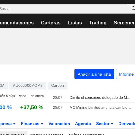
omendaciones
Carteras
Listas
Trading
Screener
Añadir a una lista
Informe
CM
AU000000MCM9
Carbón
ción 5 días
Varia. 1 de enero.
28/07
Dimite el consejero delegado de MC Mining
,00 %
+37,50 %
28/07
MC Mining Limited anuncia cambios en su dirección ejecutiva, efectivos a partir del 29 de julio de 2026
presa
Finanzas
Valoración
Agenda
Sector
Deriva