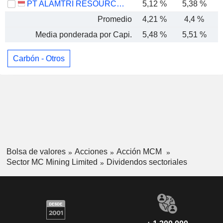
PT ALAMTRI RESOURCES INDONESIA TBK
5,12 %
5,38 %
Promedio
4,21 %
4,4 %
Media ponderada por Capi.
5,48 %
5,51 %
Carbón - Otros
Bolsa de valores
Acciones
Acción MCM
Sector MC Mining Limited
Dividendos sectoriales