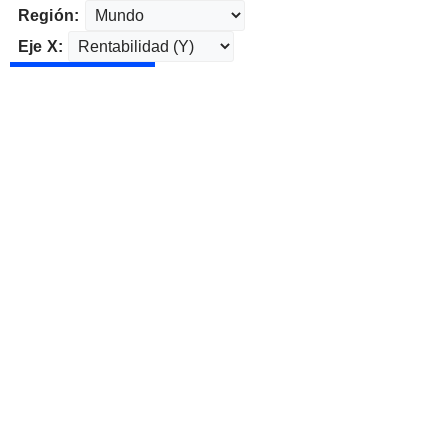
Región:
Eje X: