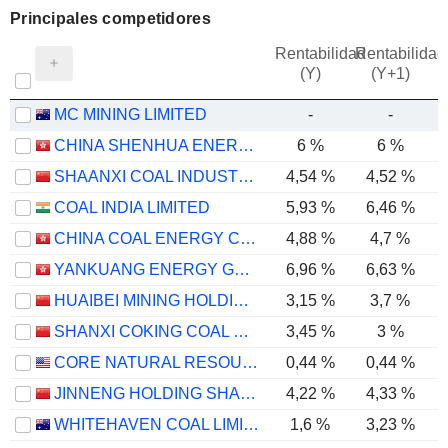
Principales competidores
Rentabilidad
Rentabilidad
(Y)
(Y+1)
MC MINING LIMITED
-
-
CHINA SHENHUA ENERGY COMPANY LIMITED
6 %
6 %
SHAANXI COAL INDUSTRY COMPANY LIMITED
4,54 %
4,52 %
COAL INDIA LIMITED
5,93 %
6,46 %
CHINA COAL ENERGY COMPANY LIMITED
4,88 %
4,7 %
YANKUANG ENERGY GROUP COMPANY LIMITED
6,96 %
6,63 %
HUAIBEI MINING HOLDINGS CO.,LTD.
3,15 %
3,7 %
SHANXI COKING COAL ENERGY GROUP CO., LTD.
3,45 %
3 %
CORE NATURAL RESOURCES, INC.
0,44 %
0,44 %
JINNENG HOLDING SHANXI COAL INDUSTRY CO.,LTD.
4,22 %
4,33 %
WHITEHAVEN COAL LIMITED
1,6 %
3,23 %