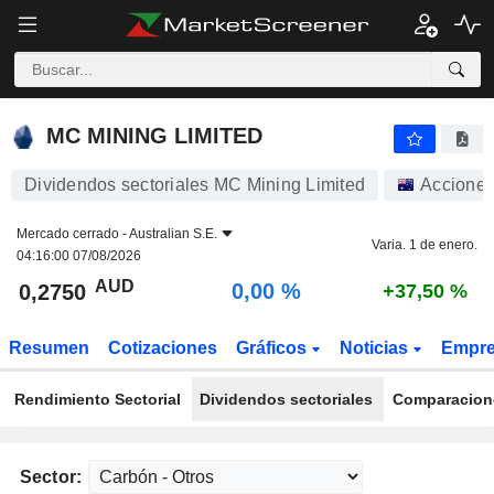
MC MINING LIMITED
0,2750
$
0,00 %
MC MINING LIMITED
Dividendos sectoriales MC Mining Limited
Accione
Mercado cerrado -
Australian S.E.
Varia. 1 de enero.
04:16:00 07/08/2026
AUD
0,00 %
0,2750
+37,50 %
Resumen
Cotizaciones
Gráficos
Noticias
Empr
Rendimiento Sectorial
Dividendos sectoriales
Comparacione
Sector: