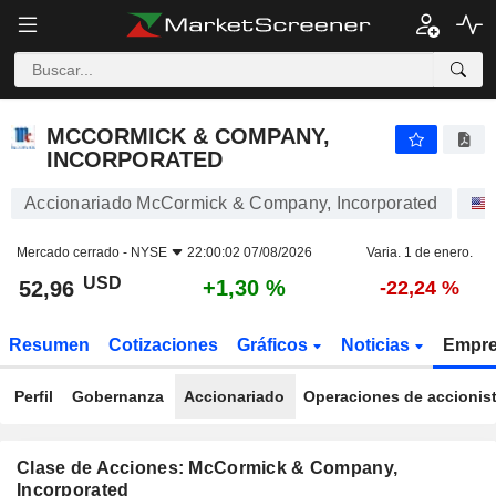
MCCORMICK & COMPANY, INCORPORATED
52,96
$
+1,30 %
MCCORMICK & COMPANY,
INCORPORATED
Accionariado McCormick & Company, Incorporated
Mercado cerrado -
NYSE
22:00:02 07/08/2026
Varia. 1 de enero.
USD
+1,30 %
52,96
-22,24 %
Resumen
Cotizaciones
Gráficos
Noticias
Empr
Perfil
Gobernanza
Accionariado
Operaciones de accionis
Clase de Acciones: McCormick & Company,
Incorporated