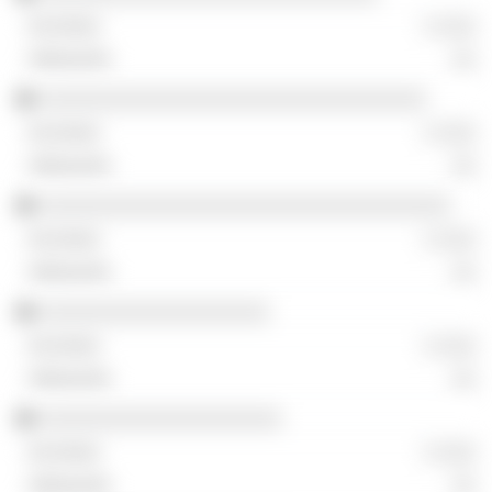
░ ░░░
░░
░░░░░░░░░░░░░░░░░░░░░░░░░░░░░░░░
░ ░░░
░░
░░░░░░░░░░░░░░░░░░░░░░░░░░░░░░░░░░
░ ░░░
░░
░░░░░░░░░░░░░░░░░░░
░ ░░░
░░
░░░░░░░░░░░░░░░░░░░░
░ ░░░
░░