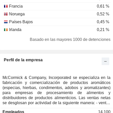
Francia
0,61 %
Noruega
0,52 %
Países Bajos
0,45 %
Irlanda
0,21 %
Alemania
0,21 %
Basado en las mayores 1000 de detenciones
Dinamarca
0,18 %
Corea del Sur
0,09 %
Perfil de la empresa
Italia
0,08 %
Islas Caimán
0,06 %
Luxemburgo
0,05 %
McCormick & Company, Incorporated se especializa en la
fabricación y comercialización de productos aromáticos
Hong-Kong
0,04 %
(especias, hierbas, condimentos, adobos y aromatizantes)
Singapur
0,04 %
para empresas de procesamiento de alimentos y
distribuidores de productos alimenticios. Las ventas netas
República Checa
0,03 %
se desglosan por actividad de la siguiente manera: - ventas
minoristas de productos aromáticos (57,8 %); - distribución a
Finlandia
0,03 %
Empleados
14.100
empresas de la industria alimentaria (42,2 %). Las ventas