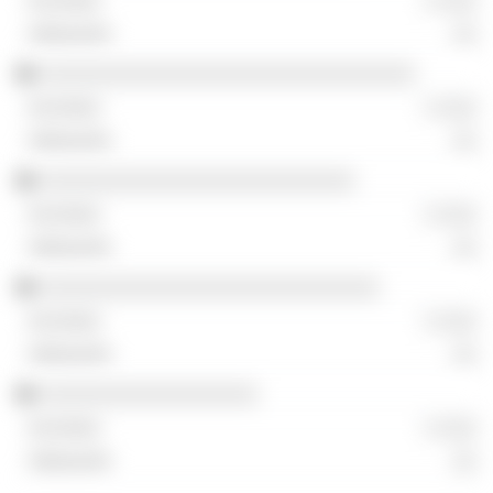
░ ░░░
░░
░░░░░░░░░░░░░░░░░░░░░░░░░░░░░░░
░ ░░░
░░
░░░░░░░░░░░░░░░░░░░░░░░░░░
░ ░░░
░░
░░░░░░░░░░░░░░░░░░░░░░░░░░░░
░ ░░░
░░
░░░░░░░░░░░░░░░░░░
░ ░░░
░░