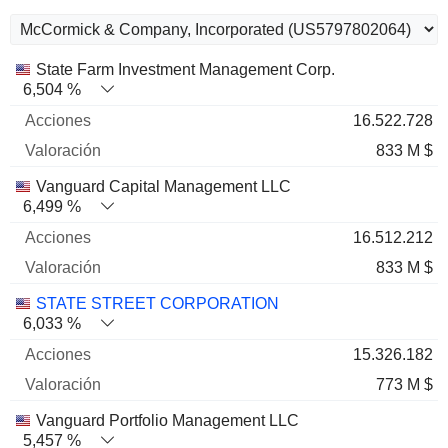
Nombre
Acciones
%
Valoración
State Farm Investment Management Corp.
6,504 %
16.522.728
833 M $
Vanguard Capital Management LLC
6,499 %
16.512.212
833 M $
STATE STREET CORPORATION
6,033 %
15.326.182
773 M $
Vanguard Portfolio Management LLC
5,457 %