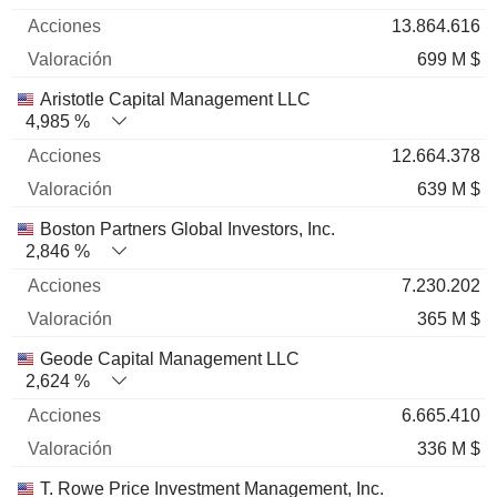
13.864.616
699 M $
Aristotle Capital Management LLC
4,985 %
12.664.378
639 M $
Boston Partners Global Investors, Inc.
2,846 %
7.230.202
365 M $
Geode Capital Management LLC
2,624 %
6.665.410
336 M $
T. Rowe Price Investment Management, Inc.