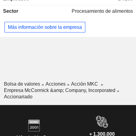
India
0,02 %
netas se distribuyen geográficamente de la siguiente
Sector
Procesamiento de alimentos
manera: Estados Unidos (60,9 %), Europa/Oriente Medio/
Bélgica
0,02 %
África (18,6 %) y otros (20,5 %).
España
0,01 %
Más información sobre la empresa
Arabia Saudí
0,01 %
China
0,01 %
Sudafrica
0,01 %
Bolsa de valores
Acciones
Acción MKC
Empresa McCormick &amp; Company, Incorporated
Accionariado
+ 1.300.000