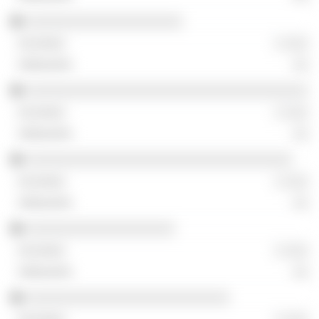
░░░░░░░░░░░░░░░░░░░░
░ ░░░
░░
░░░░░░░░░░░░░░░░░░░░░░░░░░░░░░░░░░░░
░ ░░░
░░
░░░░░░░░░░░░░░░░░░░░░░░░░░░░░░░░░░
░ ░░░
░░
░░░░░░░░░░░░░░░░░░░
░ ░░░
░░
░░░░░░░░░░░░░░░░░░░░░░░░░░