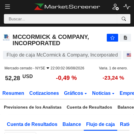
MCCORMICK & COMPANY, INCORPORATED
52,28
$
-0,49 %
MCCORMICK & COMPANY,
INCORPORATED
Flujo de caja McCormick & Company, Incorporated
Mercado cerrado -
NYSE
22:00:02 06/08/2026
Varia. 1 de enero.
USD
-0,49 %
52,28
-23,24 %
Resumen
Cotizaciones
Gráficos
Noticias
Empr
Previsiones de los Analistas
Cuenta de Resultados
Balance
Cuenta de Resultados
Balance
Flujo de caja
Ratios