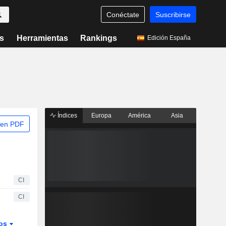
Conéctate
Suscribirse
s
Herramientas
Rankings
Edición España
Índices
Europa
América
Asia
 en PDF
CI
CI
dos