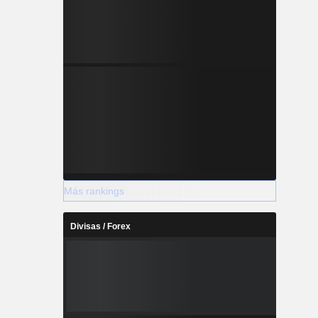
Más rankings
Divisas / Forex