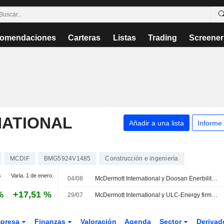
omendaciones
Carteras
Listas
Trading
Screener
ATIONAL
Añadir a una lista
Informe
MCDIF
BMG5924V1485
Construcción e ingeniería
s
Varia. 1 de enero.
04/08
McDermott International y Doosan Enerbility firman un memorando de entendimiento para explorar oportunidades en el sector de la generación de energía
%
+17,51 %
29/07
McDermott International y ULC-Energy firman un acuerdo de cooperación para impulsar los proyectos de reactores modulares pequeños de Rolls-Royce
presa
Finanzas
Valoración
Agenda
Sector
Deriva