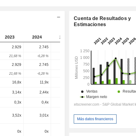
Cuenta de Resultados y
Estimaciones
2023
2024
2025
2026
2027
2.929
2.745
2.583
2.925
-
21,68 %
-6,28 %
-5,93 %
13,26 %
-
2.929
2.745
2.583
2.925
2.925
21,68 %
-6,28 %
-5,93 %
13,26 %
0 %
16,8x
11,9x
16,5x
18,7x
17,2x
3,14x
2,44x
2,09x
2,4x
2,25x
0,3x
0,4x
-0,5x
18,41x
1,98x
3,52x
3,01x
2,74x
3,04x
2,91x
Más datos financieros
0x
0x
0x
3,04x
2,91x