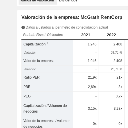
Ratios de Valoración
Dividendos
Valoración de la empresa: McGrath RentCorp
Datos ajustados al perímetro de consolidación actual
2021
2022
Período Fiscal: Diciembre
1
Capitalización
1.946
2.408
Variación
-
23,71 %
Valor de la empresa
1.946
2.408
Variación
-
23,71 %
Ratio PER
21,9x
21x
PBR
2,69x
3x
PEG
-
0,7x
Capitalización / Volumen de
3,15x
3,28x
negocios
Valor de la empresa / volumen
0x
0x
de negocios