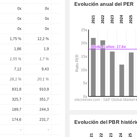
Evolución anual del PER
0x
0x
0x
7,98x
7,49x
0x
0x
0x
12,2x
11,1x
0x
0x
0x
13,2x
11,7x
1,75 %
12,2 %
8,18 %
7,59 %
8,54 %
1,86
1,9
1,94
1,98
1,98
1,55 %
1,7 %
1,85 %
1,65 %
1,65 %
7,12
9,43
6,35
6,414
6,971
26,1 %
20,1 %
30,6 %
30,9 %
28,4 %
831,8
910,9
944,2
963,2
1.006
325,7
351,7
362,5
366,5
390,4
189,7
244,3
243,6
240,2
263,5
174,6
231,7
156,3
155,6
172
Evolución del PBR histór
-
-
-
-
-