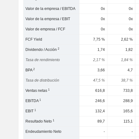
Valor de la empresa / EBITDA
0x
0x
Valor de la empresa / EBIT
0x
0x
Valor de empresa / FCF
0x
0x
FCF Yield
7,75 %
2,62 %
2
Dividendo / Acción
1,74
1,82
Tasa de rendimiento
2,17 %
1,84 %
2
BPA
3,66
4,7
Tasa de distribución
47,5 %
38,7 %
1
Ventas netas
616,8
733,8
1
EBITDA
246,6
288,9
1
EBIT
132,4
165,6
1
Resultado Neto
89,7
115,1
Endeudamiento Neto
-
-