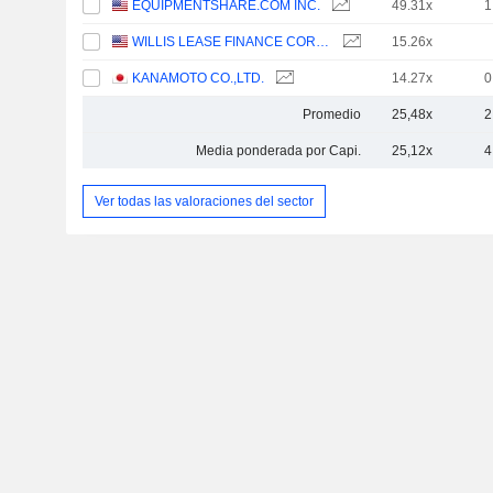
EQUIPMENTSHARE.COM INC.
49.31x
1
WILLIS LEASE FINANCE CORPORATION
15.26x
KANAMOTO CO.,LTD.
14.27x
0
Promedio
25,48x
2
Media ponderada por Capi.
25,12x
4
Ver todas las valoraciones del sector