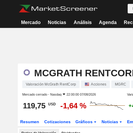
Mercado
Noticias
Análisis
Agenda
Rec
MCGRATH RENTCOR
Valoración McGrath RentCorp
Acciones
MGRC
Mercado cerrado -
Nasdaq
22:00:00 07/08/2026
Vari
119,75
-1,64 %
USD
+
Resumen
Cotizaciones
Gráficos
Noticias
Em