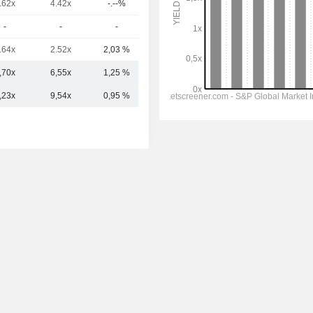
.62x
4.42x
-.--%
5077,79 M
-
-
-
1351,53 M
.64x
2.52x
2,03 %
1106,33 M
,70x
6,55x
1,25 %
17,38 mil M
,23x
9,54x
0,95 %