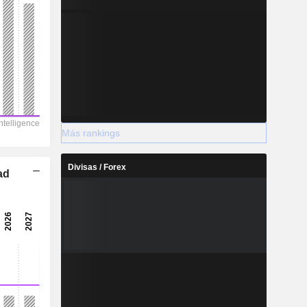
Más rankings
Divisas / Forex
ad