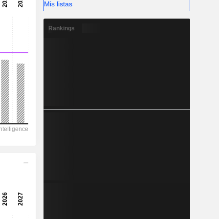
Mis listas
Rankings