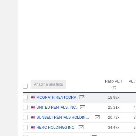
Ratio PER
VE /
Añadir a una lista
(Y)
MCGRATH RENTCORP
18.98x
UNITED RENTALS, INC.
25.31x
4
SUNBELT RENTALS HOLDINGS, INC.
20.73x
3
HERC HOLDINGS INC.
34.47x
2