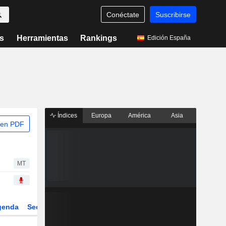
Conéctate
Suscribirse
s
Herramientas
Rankings
Edición España
Índices
Europa
América
Asia
 en PDF
MT
genda
Sector
Derivados
ETFs