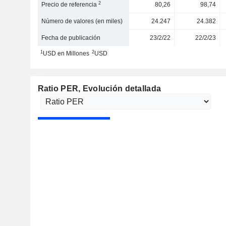
2
Precio de referencia
80,26
98,74
Número de valores (en miles)
24.247
24.382
Fecha de publicación
23/2/22
22/2/23
1
2
USD en Millones
USD
Ratio PER
, Evolución detallada