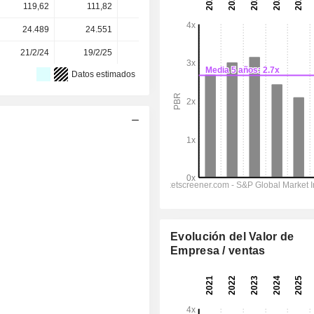
119,62
111,82
104,93
119,75
119,75
24.489
24.551
24.612
24.426
-
21/2/24
19/2/25
25/2/26
-
-
Datos estimados
Evolución del Valor de
Empresa / ventas