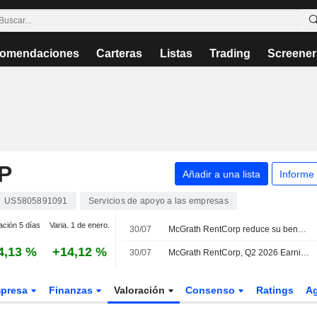
omendaciones
Carteras
Listas
Trading
Screener
P
Añadir a una lista
Informe
US5805891091
Servicios de apoyo a las empresas
ación 5 días
Varia. 1 de enero.
30/07
McGrath RentCorp reduce su beneficio e ingresos en el segundo trimestre, pero eleva sus previsiones para 2026
4,13 %
+14,12 %
30/07
McGrath RentCorp, Q2 2026 Earnings Call, Jul 29, 2026
presa
Finanzas
Valoración
Consenso
Ratings
A