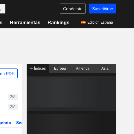
Conéctate
Suscribirse
s
Herramientas
Rankings
Edición España
Índices
Europa
América
Asia
 en PDF
ZM
ZM
genda
Sector
Derivados
ETFs