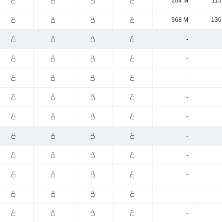
204 M
115
-968 M
136
-
-
-
-
-
-
-
-
-
-