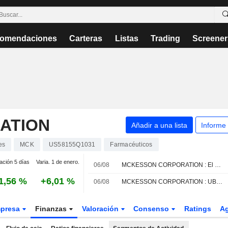
omendaciones
Carteras
Listas
Trading
Screener
ATION
Añadir a una lista
Informe
es
MCK
US58155Q1031
Farmacéuticos
ación 5 días
Varia. 1 de enero.
06/08
MCKESSON CORPORATION : El BofA Securities continua con su recomendación de compra
1,56 %
+6,01 %
06/08
MCKESSON CORPORATION : UBS mantiene su recomendación de compra
presa
Finanzas
Valoración
Consenso
Ratings
A