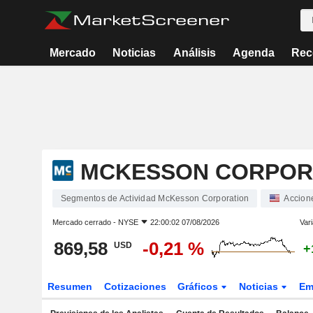
Mercado
Noticias
Análisis
Agenda
Rec
MCKESSON CORPOR
Segmentos de Actividad McKesson Corporation
Accion
Mercado cerrado -
NYSE
22:00:02 07/08/2026
Vari
869,58
-0,21 %
USD
+
Resumen
Cotizaciones
Gráficos
Noticias
Em