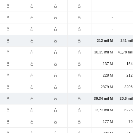
-
-
-
212 mil M
241 mil
38,35 mil M
41,79 mi
-137 M
-154
228 M
212
2879 M
3206
36,34 mil M
20,6 mi
13,72 mil M
6226
-177 M
-79