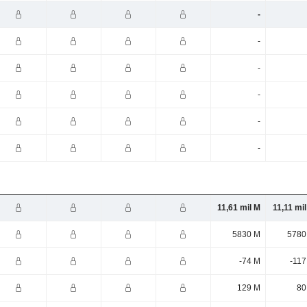
-
-
-
-
-
-
11,61 mil M
11,11 mi
5830 M
5780
-74 M
-117
129 M
80