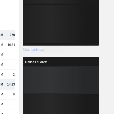
-
-
-
-10 M
-
-
-
4 M
-
-
-
590 M
 M
279 mil M
328 mil M
-
l M
46,81 mil M
-
-
Más rankings
 M
-193 M
-241 M
-
Divisas / Forex
 M
229 M
231 M
-
 M
2786 M
4002 M
-
l M
14,13 mil M
14,72 mil M
-
 M
6535 M
-
-
 M
-75 M
-107 M
-