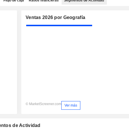
Flujo de caja
Ratios financieras
Segmentos de Actividad
Ventas 2026 por Geografía
© MarketScreener.com
Ver más
entos de Actividad