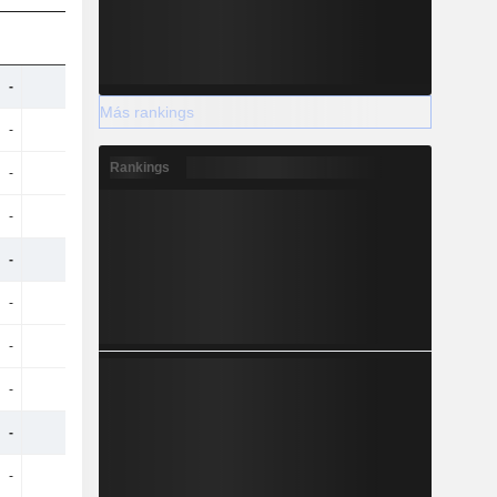
-
-
-
337 mil M
Más rankings
-
-
-
-334 M
Rankings
-
-
-
134 M
-
-
-
3658 M
-
-
-
48,42 mil M
-
-
-
-78 M
-
-
-
240 M
-
-
-
1149 M
-
-
-
1043 M
-
-
-
-