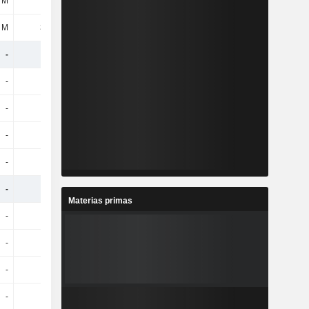
 M
117 M
86 M
-
 M
319 M
-213 M
-
-
-
-
-
-
-
-
-
-
-
-
-
-
-
-
-
-
-
-
-
-
-
-
-
Materias primas
-
-
-
-
-
-
-
-
-
-
-
-
-
-
-
-