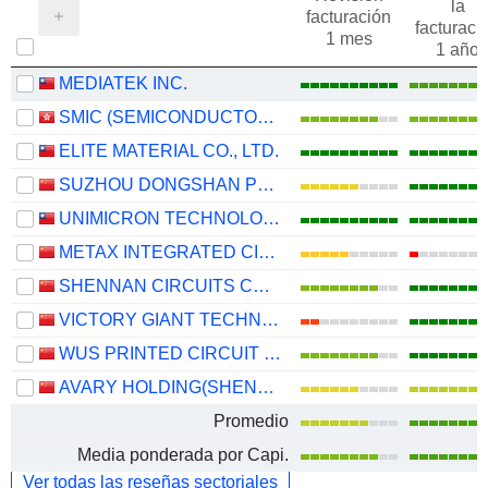
la
facturación
facturaci
1 mes
1 año
MEDIATEK INC.
SMIC (SEMICONDUCTOR MANUFACTURING INTERNATIONAL COMPANY)
ELITE MATERIAL CO., LTD.
SUZHOU DONGSHAN PRECISION MANUFACTURING CO., LTD.
UNIMICRON TECHNOLOGY CORP.
METAX INTEGRATED CIRCUITS (SHANGHAI) CO., LTD.
SHENNAN CIRCUITS CO., LTD.
VICTORY GIANT TECHNOLOGY (HUIZHOU) CO.,LTD
WUS PRINTED CIRCUIT (KUNSHAN) CO., LTD.
AVARY HOLDING(SHENZHEN)CO., LIMITED
Promedio
Media ponderada por Capi.
Ver todas las reseñas sectoriales