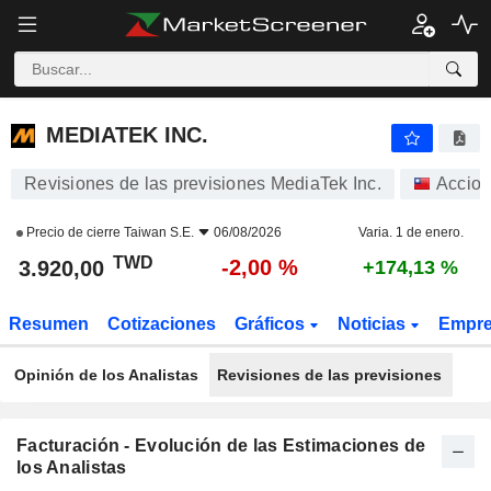
MEDIATEK INC.
3.920,00
NT$
-2,00 %
MEDIATEK INC.
Revisiones de las previsiones MediaTek Inc.
Accio
Precio de cierre
Taiwan S.E.
06/08/2026
Varia. 1 de enero.
TWD
-2,00 %
3.920,00
+174,13 %
Resumen
Cotizaciones
Gráficos
Noticias
Empr
Opinión de los Analistas
Revisiones de las previsiones
Facturación - Evolución de las Estimaciones de
los Analistas