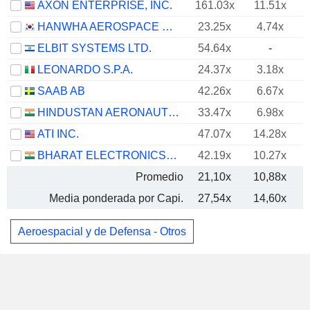
AXON ENTERPRISE, INC.
161.03x
11.51x
HANWHA AEROSPACE CO., LTD.
23.25x
4.74x
ELBIT SYSTEMS LTD.
54.64x
-
LEONARDO S.P.A.
24.37x
3.18x
SAAB AB
42.26x
6.67x
HINDUSTAN AERONAUTICS LIMITED
33.47x
6.98x
ATI INC.
47.07x
14.28x
BHARAT ELECTRONICS LIMITED
42.19x
10.27x
Promedio
21,10x
10,88x
Media ponderada por Capi.
27,54x
14,60x
Aeroespacial y de Defensa - Otros