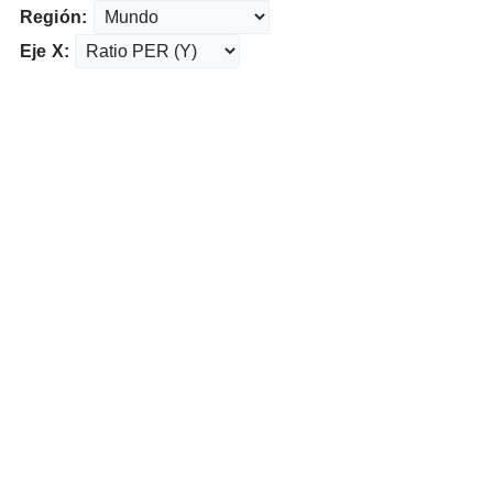
Región:
Eje X: