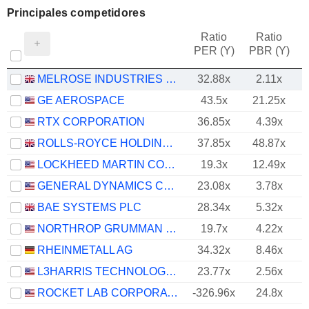
Principales competidores
Ratio
Ratio
PER (Y)
PBR (Y)
MELROSE INDUSTRIES PLC
32.88x
2.11x
GE AEROSPACE
43.5x
21.25x
RTX CORPORATION
36.85x
4.39x
ROLLS-ROYCE HOLDINGS PLC
37.85x
48.87x
LOCKHEED MARTIN CORPORATION
19.3x
12.49x
GENERAL DYNAMICS CORPORATION
23.08x
3.78x
BAE SYSTEMS PLC
28.34x
5.32x
NORTHROP GRUMMAN CORPORATION
19.7x
4.22x
RHEINMETALL AG
34.32x
8.46x
L3HARRIS TECHNOLOGIES, INC.
23.77x
2.56x
ROCKET LAB CORPORATION
-326.96x
24.8x