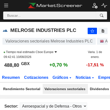
MELROSE INDUSTRIES PLC
488,80
p
+0,70 %
MELROSE INDUSTRIES PLC
Valoraciones sectoriales Melrose Industries PLC
Ac
Tiempo real estimado
Cboe Europe
Varia. 1 de
09:42:41 10/08/2026
enero.
GBX
+0,70 %
488,80
-17,51 %
Resumen
Cotizaciones
Gráficos
Noticias
Empr
Rendimiento Sectorial
Valoraciones sectoriales
Dividendos 
Sector: