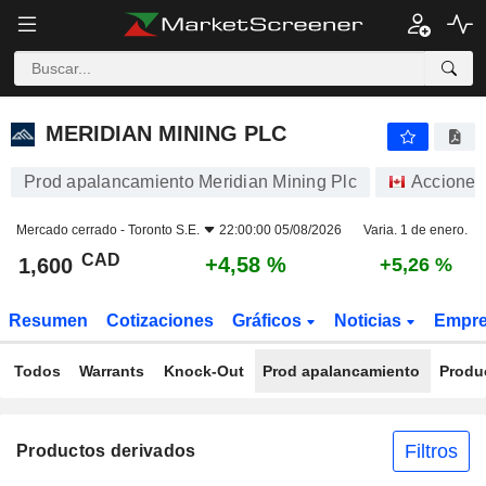
MERIDIAN MINING PLC
1,600
$
+4,58 %
MERIDIAN MINING PLC
Prod apalancamiento Meridian Mining Plc
Acciones
Mercado cerrado -
Toronto S.E.
22:00:00 05/08/2026
Varia. 1 de enero.
CAD
+4,58 %
1,600
+5,26 %
Resumen
Cotizaciones
Gráficos
Noticias
Empr
Todos
Warrants
Knock-Out
Prod apalancamiento
Produ
Filtros
Productos derivados