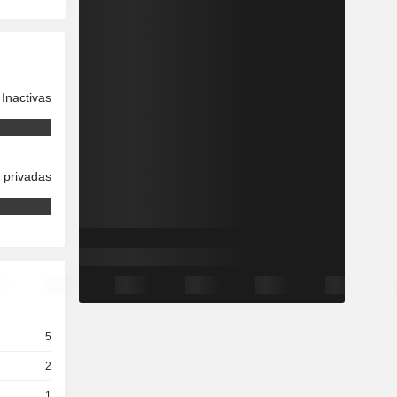
Inactivas
 privadas
5
2
1