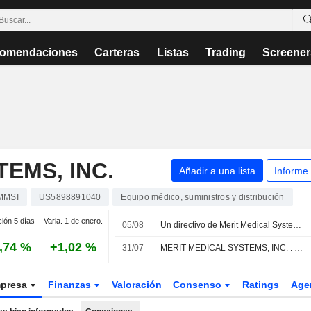
omendaciones
Carteras
Listas
Trading
Screener
EMS, INC.
Añadir a una lista
Informe
MMSI
US5898891040
Equipo médico, suministros y distribución
ción 5 días
Varia. 1 de enero.
05/08
Un directivo de Merit Medical Systems vende acciones por valor de 1.823.165 USD, según los registros de la SEC
,74 %
+1,02 %
31/07
MERIT MEDICAL SYSTEMS, INC. : Needham & Co. da una recomendación de compra
presa
Finanzas
Valoración
Consenso
Ratings
Age