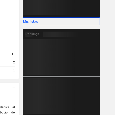
Mis listas
Rankings
11
2
1
dedica al
ribución de