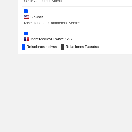
Other Consumer Services
BioUtah
Miscellaneous Commercial Services
Merit Medical France SAS
Medical Specialties
Relaciones activas
Relaciones Pasadas
Merit Medical UK Ltd.
Medical/Nursing Services
Fibrovein Holdings Ltd.
Pharmaceuticals: Major