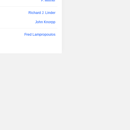
F. Millner
dispositivos hemostáticos bajo 
StatSeal y WoundSeal.
Richard J. Linder
John Knorpp
Fred Lampropoulos
Brian Lloyd
Fred Lampropoulos
Brian Lloyd
Fred Lampropoulos
Brian Lloyd
Raul Parra