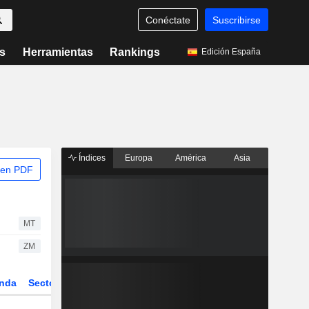
Conéctate
Suscribirse
s
Herramientas
Rankings
Edición España
Índices
Europa
América
Asia
 en PDF
MT
ZM
nda
Sector
Derivados
ETFs