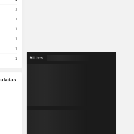
1
1
1
1
1
Mi Lista
1
culadas