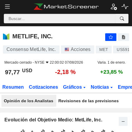
METLIFE, INC.
97,77
$
-2,18 %
METLIFE, INC.
Consenso MetLife, Inc.
Acciones
MET
US591
Mercado cerrado -
NYSE
22:00:02 07/08/2026
Varia. 1 de enero.
USD
-2,18 %
97,77
+23,85 %
Resumen
Cotizaciones
Gráficos
Noticias
Empr
Opinión de los Analistas
Revisiones de las previsiones
Evolución del Objetivo Medio: MetLife, Inc.