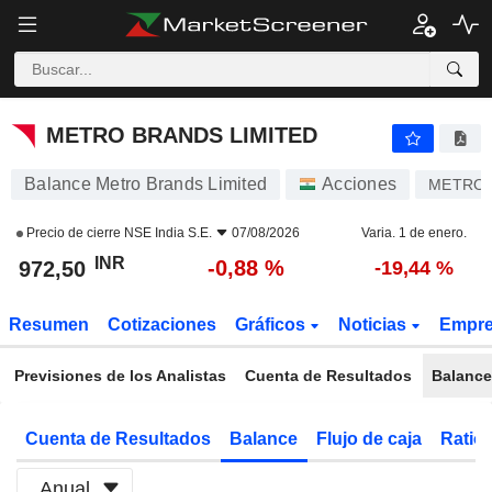
METRO BRANDS LIMITED
972,50
₹
-0,88 %
METRO BRANDS LIMITED
Balance Metro Brands Limited
Acciones
METRO
Precio de cierre
NSE India S.E.
07/08/2026
Varia. 1 de enero.
INR
-0,88 %
972,50
-19,44 %
Resumen
Cotizaciones
Gráficos
Noticias
Empr
Previsiones de los Analistas
Cuenta de Resultados
Balance
Cuenta de Resultados
Balance
Flujo de caja
Ratios
Anual