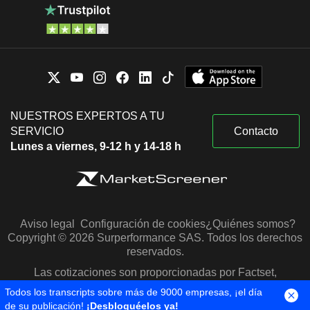
NUESTROS EXPERTOS A TU
SERVICIO
Contacto
Lunes a viernes, 9-12 h y 14-18 h
Aviso legal
Configuración de cookies
¿Quiénes somos?
Copyright © 2026 Surperformance SAS. Todos los derechos
reservados.
Las cotizaciones son proporcionadas por Factset,
Morningstar y S&P Capital IQ
Todos los transcripts sobre más de 9000 empresas, ¡el día
de su publicación!
¡Desbloquéelos ya!