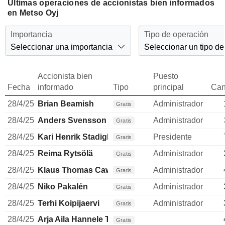
Últimas operaciones de accionistas bien informados
en Metso Oyj
Importancia
Tipo de operación
Seleccionar una importancia
Seleccionar un tipo de
Accionista bien
Puesto
Fecha
informado
Tipo
principal
Can
28/4/25
Brian Beamish
Administrador
Gratis
28/4/25
Anders Svensson
Administrador
Gratis
28/4/25
Kari Henrik Stadigh
Presidente
Gratis
28/4/25
Reima Rytsölä
Administrador
Gratis
28/4/25
Klaus Thomas Cawén
Administrador
Gratis
28/4/25
Niko Pakalén
Administrador
Gratis
28/4/25
Terhi Koipijaervi
Administrador
Gratis
28/4/25
Arja Aila Hannele Talma
Gratis