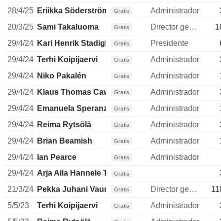
28/4/25
Eriikka Söderström
Administrador
Gratis
20/3/25
Sami Takaluoma
Director general
1
Gratis
29/4/24
Kari Henrik Stadigh
Presidente
Gratis
29/4/24
Terhi Koipijaervi
Administrador
Gratis
29/4/24
Niko Pakalén
Administrador
Gratis
29/4/24
Klaus Thomas Cawén
Administrador
Gratis
29/4/24
Emanuela Speranza
Administrador
Gratis
29/4/24
Reima Rytsölä
Administrador
Gratis
29/4/24
Brian Beamish
Administrador
Gratis
29/4/24
Ian Pearce
Administrador
Gratis
29/4/24
Arja Aila Hannele Talma
Gratis
21/3/24
Pekka Juhani Vauramo
Director general
11
Gratis
5/5/23
Terhi Koipijaervi
Administrador
Gratis