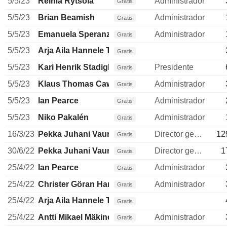
5/5/23
Reima Rytsölä
Administrador
Gratis
5/5/23
Brian Beamish
Administrador
Gratis
5/5/23
Emanuela Speranza
Administrador
Gratis
5/5/23
Arja Aila Hannele Talma
Gratis
5/5/23
Kari Henrik Stadigh
Presidente
Gratis
5/5/23
Klaus Thomas Cawén
Administrador
Gratis
5/5/23
Ian Pearce
Administrador
Gratis
5/5/23
Niko Pakalén
Administrador
Gratis
16/3/23
Pekka Juhani Vauramo
Director general
12
Gratis
30/6/22
Pekka Juhani Vauramo
Director general
1
Gratis
25/4/22
Ian Pearce
Administrador
Gratis
25/4/22
Christer Göran Harald Gardell
Administrador
Gratis
25/4/22
Arja Aila Hannele Talma
Gratis
25/4/22
Antti Mikael Mäkinen
Administrador
Gratis