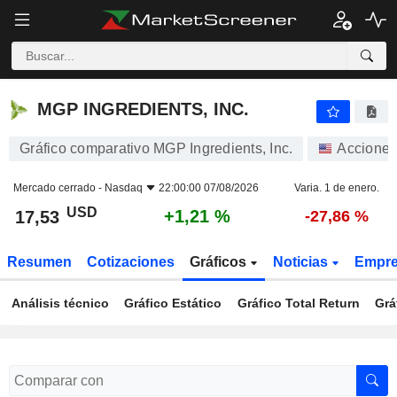
MGP INGREDIENTS, INC.
17,53
$
+1,21 %
MGP INGREDIENTS, INC.
Gráfico comparativo MGP Ingredients, Inc.
Accione
Mercado cerrado -
Nasdaq
22:00:00 07/08/2026
Varia. 1 de enero.
USD
+1,21 %
17,53
-27,86 %
Resumen
Cotizaciones
Gráficos
Noticias
Empr
Análisis técnico
Gráfico Estático
Gráfico Total Return
Grá