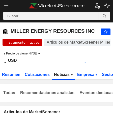
MILLER ENERGY RESOURCES INC
-
$
-
MILLER ENERGY RESOURCES INC
Artículos de MarketScreener Miller
Instrumento Inactivo
Precio de cierre
NYSE
USD
-
-
Resumen
Cotizaciones
Noticias
Empresa
Sect
Todas
Recomendaciones analistas
Eventos destaca
Artículos de MarketScreener