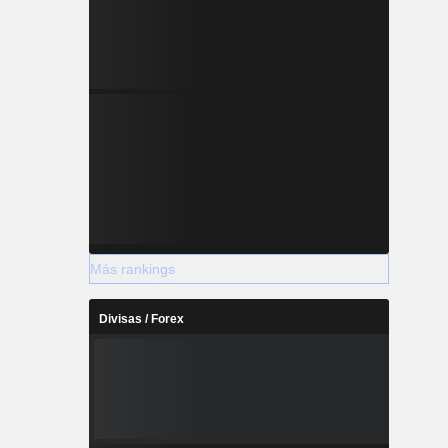
Más rankings
Divisas / Forex