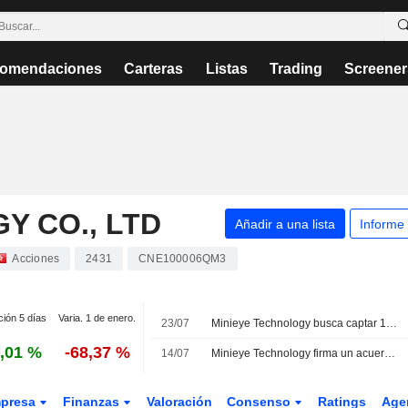
omendaciones
Carteras
Listas
Trading
Screener
Y CO., LTD
Añadir a una lista
Informe
Acciones
2431
CNE100006QM3
ción 5 días
Varia. 1 de enero.
23/07
Minieye Technology busca captar 122 millones de HKD mediante una colocación de acciones; sus títulos caen un 14%
,01 %
-68,37 %
14/07
Minieye Technology firma un acuerdo de logística autónoma con DiDi Delivery
presa
Finanzas
Valoración
Consenso
Ratings
Age