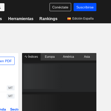
Conéctate
Suscribirse
s
Herramientas
Rankings
Edición España
Índices
Europa
América
Asia
 en PDF
MT
MT
nda
Sector
Derivados