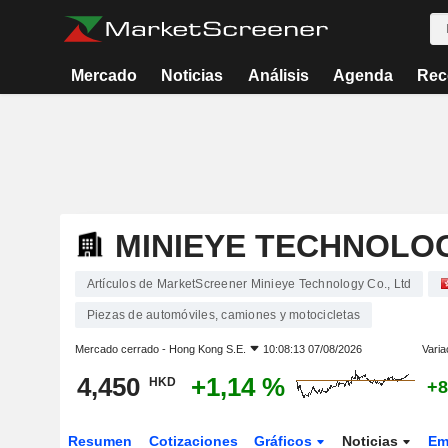
Mercado
Noticias
Análisis
Agenda
Rec
MINIEYE TECHNOLOG
Artículos de MarketScreener Minieye Technology Co., Ltd
Piezas de automóviles, camiones y motocicletas
Mercado cerrado -
Hong Kong S.E.
10:08:13 07/08/2026
Varia
4,450
+1,14 %
HKD
+8
Resumen
Cotizaciones
Gráficos
Noticias
Em