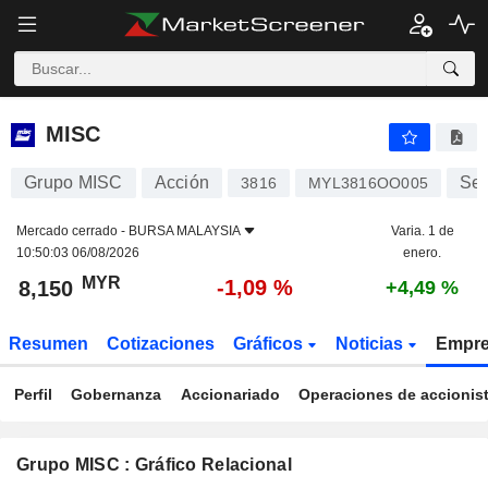
MISC
8,150
RM
-1,09 %
MISC
Grupo MISC
Acción
Ser
3816
MYL3816OO005
Mercado cerrado -
BURSA MALAYSIA
Varia. 1 de
10:50:03 06/08/2026
enero.
MYR
-1,09 %
8,150
+4,49 %
Resumen
Cotizaciones
Gráficos
Noticias
Empr
Perfil
Gobernanza
Accionariado
Operaciones de accionis
Grupo MISC : Gráfico Relacional