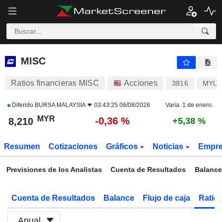
MISC
8,210
RM
-0,36 %
MISC
Ratios financieras MISC
Acciones
3816
MYL3
Diferido
BURSA MALAYSIA
03:43:25 06/08/2026
Varia. 1 de enero.
MYR
-0,36 %
8,210
+5,38 %
Resumen
Cotizaciones
Gráficos
Noticias
Empr
Previsiones de los Analistas
Cuenta de Resultados
Balance
Cuenta de Resultados
Balance
Flujo de caja
Ratios
Anual