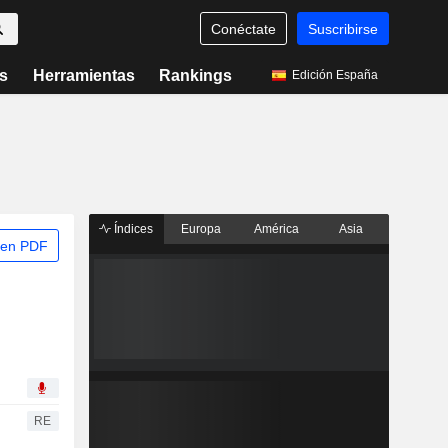
Conéctate
Suscribirse
s
Herramientas
Rankings
Edición España
Índices
Europa
América
Asia
 en PDF
RE