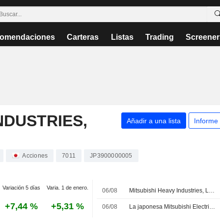
omendaciones
Carteras
Listas
Trading
Screener
NDUSTRIES,
Añadir a una lista
Informe
Acciones
7011
JP3900000005
Variación 5 días
Varia. 1 de enero.
06/08
Mitsubishi Heavy Industries, Ltd., Q1 2027 Earnings Call, Aug 04, 2026
+7,44 %
+5,31 %
06/08
La japonesa Mitsubishi Electric inicia los preparativos industriales para el caza GCAP