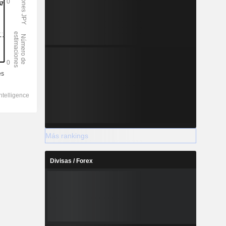
Más rankings
Divisas / Forex