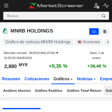
MNRB HOLDINGS
2,880
RM
+0,35 %
MNRB HOLDINGS
Gráfico de noticias MNRB Holdings
Acciones
64
Mercado cerrado -
BURSA MALAYSIA
Varia. 1 de
10:50:50 06/08/2026
enero.
MYR
+0,35 %
2,880
+38,46 %
Resumen
Cotizaciones
Gráficos
Noticias
Empr
Análisis técnico
Gráfico Estático
Gráfico Total Return
Grá