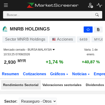
MNRB HOLDINGS
2,930
RM
+1,74 %
MNRB HOLDINGS
Sector MNRB Holdings
Acciones
6459
MYL64
Mercado cerrado -
BURSA MALAYSIA
Varia. 1 de
10:53:25 07/08/2026
enero.
MYR
+1,74 %
2,930
+40,87 %
Resumen
Cotizaciones
Gráficos
Noticias
Empr
Rendimiento Sectorial
Valoraciones sectoriales
Dividendos 
Sector: