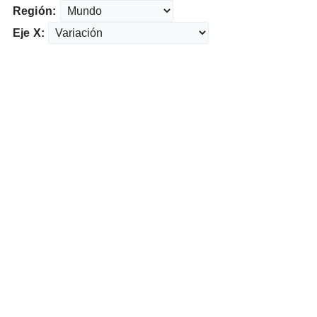
Región:
Eje X: