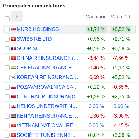
Principales competidores
V
Variación
Varia. 5d.
MNRB HOLDINGS
+1,74 %
+8,52 %
SWISS RE LTD
+0,98 %
+2,71 %
SCOR SE
+0,58 %
+0,58 %
CHINA REINSURANCE (GROUP) CORPORATION
-3,44 %
-7,66 %
GENERAL INSURANCE CORPORATION OF INDIA
-0,46 %
+0,17 %
KOREAN REINSURANCE COMPANY
-0,68 %
+5,52 %
POZAVAROVALNICA SAVA, D.D.
+0,22 %
-0,65 %
+
CENTRAL REINSURANCE CORPORATION
+1,29 %
+2,75 %
HELIOS UNDERWRITING PLC
0,00 %
0,00 %
KENYA REINSURANCE CORPORATION LIMITED
-1,36 %
-3,96 %
VIETNAM NATIONAL REINSURANCE CORPORATION
0,00 %
-4,45 %
SOCIÉTÉ TUNISIENNE DE RÉASSURANCE
+0,07 %
+3,06 %