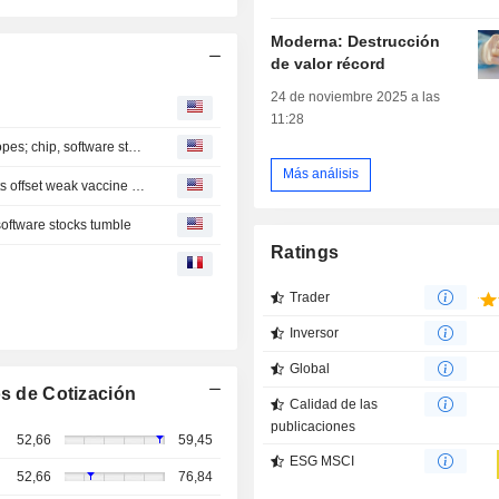
Moderna: Destrucción
de valor récord
24 de noviembre 2025 a las
11:28
S&P 500, Dow to open slightly higher on Mideast deal hopes; chip, software stocks tumble
Más análisis
Novavax raises annual revenue forecast as licensing bets offset weak vaccine demand
software stocks tumble
Ratings
Trader
Inversor
Global
s de Cotización
Calidad de las
publicaciones
52,66
59,45
ESG MSCI
52,66
76,84