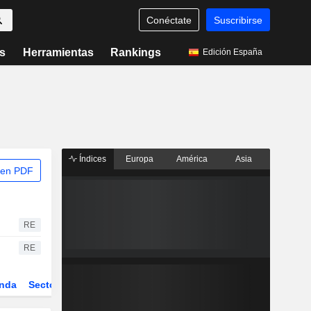
Conéctate
Suscribirse
s
Herramientas
Rankings
Edición España
Índices
Europa
América
Asia
 en PDF
RE
RE
nda
Sector
Derivados
ETFs