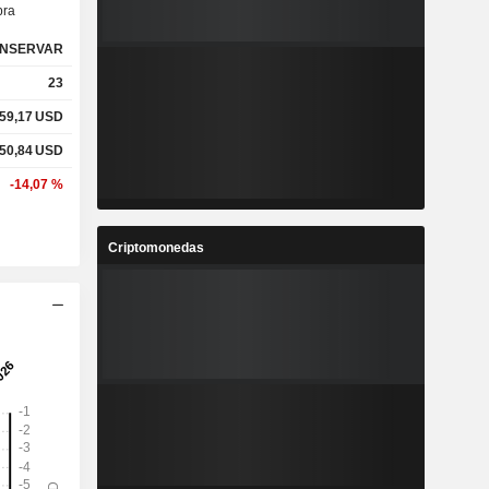
ra
NSERVAR
23
59,17
USD
50,84
USD
-14,07 %
Criptomonedas