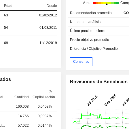
Venta
Comp
Edad
Desde
Recomendación promedio
CO
63
01/02/2012
Numero de análisis
54
01/03/2011
Último precio de cierre
Precio objetivo promedio
69
11/12/2019
Diferencia / Objetivo Promedio
Consenso
mados
Revisiones de Beneficios
%
pal
Cantidad
Capitalización
160.008
0,0403%
14.766
0,0037%
Ejecutivo/alto directivo
57.022
0,0144%