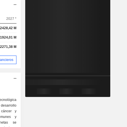
2027 *
2428,42 M
-1924,01 M
-2271,38 M
nancieros
ecnológica
 desarrollo
 cáncer y
inmunes y
 netas se