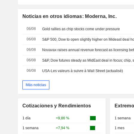
Noticias en otros idiomas: Moderna, Inc.
06/08
Gold rallies as chip stocks come under pressure
06/08
06/08
06/08
S&P, Dow futures steady as MidEast deal in focus; chip, 
06/08
USA-Les valeurs à suivre à Wall Street (actualisé)
Más noticias
Cotizaciones y Rendimientos
Extremo
1 día
+9,86 %
1 semana
1 semana
+7,94 %
1 mes