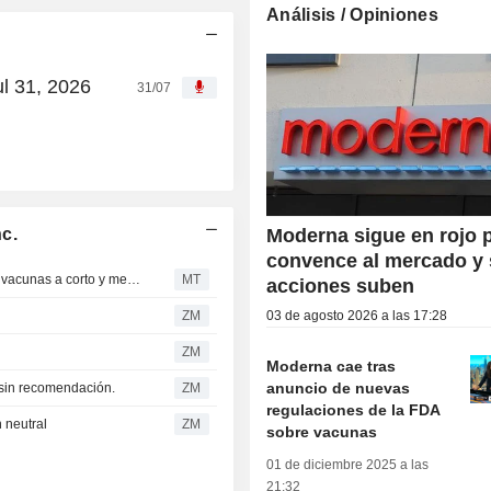
Análisis / Opiniones
ul 31, 2026
31/07
c.
Moderna sigue en rojo 
convence al mercado y
Moderna se enfrenta a varios vientos en contra para sus vacunas a corto y medio plazo, según RBC
MT
acciones suben
ZM
03 de agosto 2026 a las 17:28
ZM
Moderna cae tras
anuncio de nuevas
sin recomendación.
ZM
regulaciones de la FDA
 neutral
ZM
sobre vacunas
01 de diciembre 2025 a las
21:32