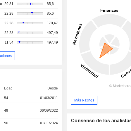
so
29,81
85,6
22,28
85,6
22,28
170,47
22,28
497,49
11,54
497,49
aciones
Edad
Desde
54
01/03/2011
Más Ratings
49
06/09/2022
Consenso de los analista
50
01/11/2024