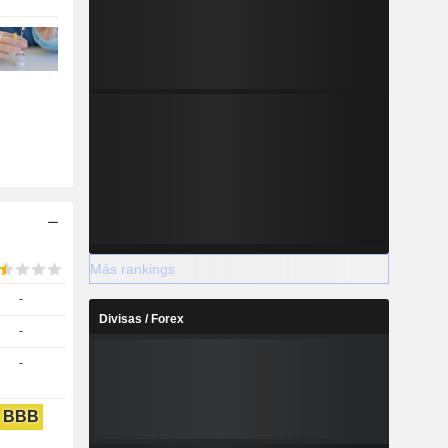
Más rankings
-
Divisas / Forex
-
-
BBB