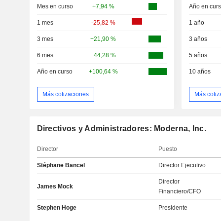
Mes en curso
+7,94 %
Año en cur
1 mes
-25,82 %
1 año
3 mes
+21,90 %
3 años
6 mes
+44,28 %
5 años
Año en curso
+100,64 %
10 años
Más cotizaciones
Más cotiz
Directivos y Administradores: Moderna, Inc.
Director
Puesto
Stéphane Bancel
Director Ejecutivo
Director
James Mock
Financiero/CFO
Stephen Hoge
Presidente