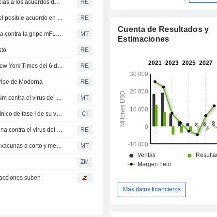
Novavax eleva sus previsiones de ingresos anuales gracias a los acuerdos de licencia frente a la debilidad de la demanda de vacunas
RE
El S&P 500 y el Dow Jones se mantienen estables ante el posible acuerdo en Oriente Próximo; caen los valores de chips y software
RE
Cuenta de Resultados y
Moderna obtiene la aprobación de la FDA para su vacuna contra la gripe mFLUSIVA
MT
Estimaciones
sto
RE
RESUMEN DE PRENSA: Noticias económicas de The New York Times del 6 de agosto
RE
ripe de Moderna
RE
Moderna inicia el ensayo de fase 1 de su vacuna de ARNm contra el virus del Ébola Bundibugyo
MT
Health Canada autoriza a Moderna a iniciar el ensayo clínico de fase I de su vacuna candidata de ARNm contra el virus de Bundibugyo
CI
Moderna inicia el primer ensayo en humanos de su vacuna contra el virus del Ébola Bundibugyo
RE
Moderna se enfrenta a varios vientos en contra para sus vacunas a corto y medio plazo, según RBC
MT
ZM
 acciones suben
Más datos financieros