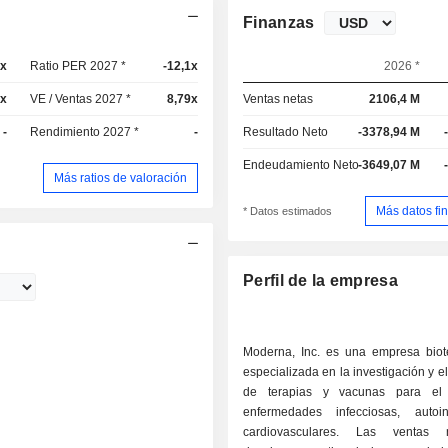
Finanzas
9x
Ratio PER 2027 *
-12,1x
2026 *
8x
VE / Ventas 2027 *
8,79x
Ventas netas
2106,4 M
-
Rendimiento 2027 *
-
Resultado Neto
-3378,94 M
Endeudamiento Neto
-3649,07 M
Más ratios de valoración
Más datos fi
* Datos estimados
Perfil de la empresa
Moderna, Inc. es una empresa biot
especializada en la investigación y el
de terapias y vacunas para el
enfermedades infecciosas, auto
cardiovasculares. Las ventas