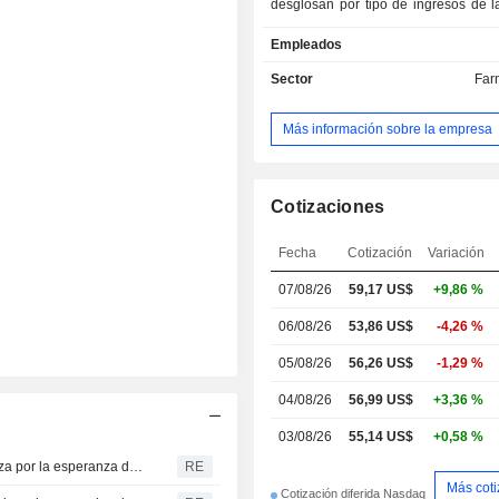
desglosan por tipo de ingresos de l
manera: - ingresos por ventas de productos
Empleados
(96,1 %); - ingresos por acuerdos de
colaboración (1,5 %); - ingresos por regalías y
Sector
Far
licencias (1,3 %); - ingresos por subvenciones
(1,1 %). A finales de 2024, la cartera del grupo
Más información sobre la empresa
comprende 37 productos en fase de 
clínico, de los cuales 10 se encuentra
18 en fase II y 9 en fase III, 3 produ
de desarrollo preclínico y 4 produc
Cotizaciones
comercial. Las ventas netas se distribuyen
geográficamente de la siguient
Fecha
Cotización
Variación
Estados Unidos (55,1 %), Europa 
07/08/26
59,17 US$
+9,86 %
otros (26,4 %).
06/08/26
53,86 US$
-4,26 %
05/08/26
56,26 US$
-1,29 %
04/08/26
56,99 US$
+3,36 %
03/08/26
55,14 US$
+0,58 %
El S&P 500 y el Dow Jones apuntan a una apertura al alza por la esperanza de un acuerdo en Oriente Próximo; caída en los sectores de chips y software
RE
Más cot
Cotización diferida Nasdaq