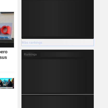
Más rankings
pero
Rankings
 sus