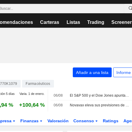
omendaciones
Carteras
Listas
Trading
Screener
Añadir a una lista
Informe
770K1079
Farmacéuticos
ción 5 días
Varia. 1 de enero.
06/08
El S&P 500 y el Dow Jones apuntan a una apertura al alza por la esperanza de un acuerdo en Oriente Próximo; caída en los sectores de chips y software
,94 %
+100,64 %
06/08
Novavax eleva sus previsiones de ingresos anuales gracias a los acuerdos de licencia frente a la debilidad de la demanda de vacunas
presa
Finanzas
Valoración
Consenso
Ratings
Age