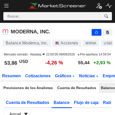
MODERNA, INC.
53,86
$
-4,26 %
MODERNA, INC.
Balance Moderna, Inc.
Acciones
MRNA
US607
Mercado cerrado -
Nasdaq
22:00:00 06/08/2026
Pre-apertura
14:59:54
USD
-4,26 %
53,86
55,44
+2,93 %
Resumen
Cotizaciones
Gráficos
Noticias
Empr
Previsiones de los Analistas
Cuenta de Resultados
Balance
Cuenta de Resultados
Balance
Flujo de caja
Ratios
Anual