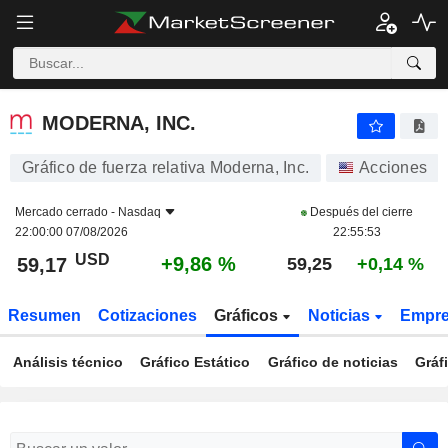
MODERNA, INC.
59,17
$
+9,86 %
MODERNA, INC.
Gráfico de fuerza relativa Moderna, Inc.
Acciones
Mercado cerrado -
Nasdaq
Después del cierre
22:00:00 07/08/2026
22:55:53
USD
+9,86 %
59,17
59,25
+0,14 %
Resumen
Cotizaciones
Gráficos
Noticias
Empr
Análisis técnico
Gráfico Estático
Gráfico de noticias
Gráf