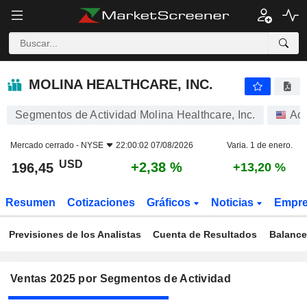
MOLINA HEALTHCARE, INC.
196,45
$
+2,38 %
MOLINA HEALTHCARE, INC.
Segmentos de Actividad Molina Healthcare, Inc.
Acc
Mercado cerrado -
NYSE
22:00:02 07/08/2026
Varia. 1 de enero.
USD
+2,38 %
196,45
+13,20 %
Resumen
Cotizaciones
Gráficos
Noticias
Empr
Previsiones de los Analistas
Cuenta de Resultados
Balance
Ventas 2025 por Segmentos de Actividad