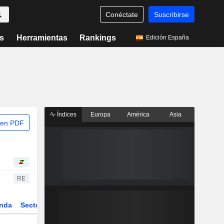
Conéctate
Suscribirse
s
Herramientas
Rankings
Edición España
Índices
Europa
América
Asia
 en PDF
RE
nda
Sector
Derivados
ETFs