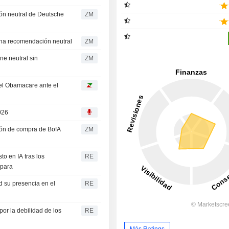
ZM
 Markets da una recomendación neutral
ZM
ZM
 el Obamacare ante el
026
ZM
to en IA tras los
RE
spara
d su presencia en el
RE
or la debilidad de los
RE