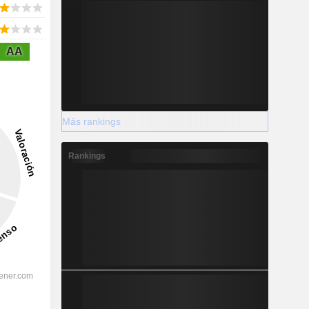
AA
Más rankings
Rankings