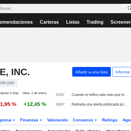
omendaciones
Carteras
Listas
Trading
Screener
, INC.
Añadir a una lista
Informe
55R1005
riación 5 días
Varia. 1 de enero.
31/07
Cuando el refino vale más que el crudo
-1,95 %
+12,45 %
28/07
Retirada una alerta publicada por error sobre la investigación de un bufete de abogados
presa
Finanzas
Valoración
Consenso
Ratings
Age