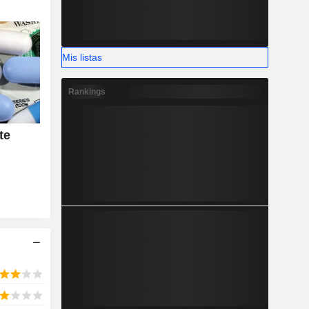
Mis listas
Rankings
te