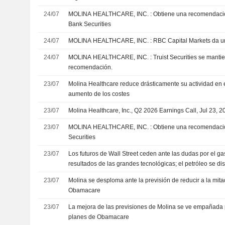
24/07
MOLINA HEALTHCARE, INC. : Obtiene una recomendación neutral de Deutsche
Bank Securities
24/07
MOLINA HEALTHCARE, INC. : RBC Capital
24/07
MOLINA HEALTHCARE, INC. : Truist Securities se mantiene neutral sin
recomendación.
23/07
Molina Healthcare reduce drásticamente su actividad en
aumento de los costes
23/07
Molina Healthcare, Inc., Q2 2026 Earnings Call, Jul 23, 2
23/07
MOLINA HEALTHCARE, INC. : Obtiene una recomendación de compra de BofA
Securities
23/07
Los futuros de Wall Street ceden ante las dudas por el gas
resultados de las grandes tecnológicas; el petróleo se di
23/07
Molina se desploma ante la previsión de reducir a la mita
Obamacare
23/07
La mejora de las previsiones de Molina se ve empañada p
planes de Obamacare