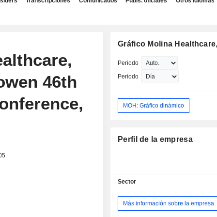
nsiders
Transcripciones
Comunicados
Publs. oficiales
Otros idiomas
Gráfico Molina Healthcare,
ealthcare,
Periodo
Cowen 46th
Período
onference,
MOH: Gráfico dinámico
Perfil de la empresa
05
Sector
Más información sobre la empresa