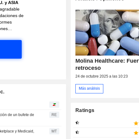
U. y ASIA
 agradable
daciones de
nformes
ciones…
Molina Healthcare: Fuer
retroceso
24 de octubre 2025 a las 10:23
Más análisis
c.
Ratings
ación de un bufete de
RE
ketplace y Medicaid,
MT