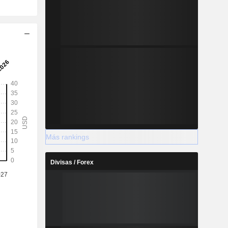
Más rankings
Divisas / Forex