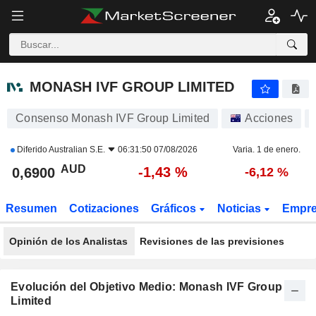
MONASH IVF GROUP LIMITED
0,6900
$
-1,43 %
MONASH IVF GROUP LIMITED
Consenso Monash IVF Group Limited
Acciones
Diferido
Australian S.E.
06:31:50 07/08/2026
Varia. 1 de enero.
AUD
-1,43 %
0,6900
-6,12 %
Resumen
Cotizaciones
Gráficos
Noticias
Empr
Opinión de los Analistas
Revisiones de las previsiones
Evolución del Objetivo Medio: Monash IVF Group
Limited