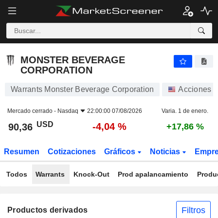
MONSTER BEVERAGE CORPORATION
90,36
$
-4,04 %
MONSTER BEVERAGE
CORPORATION
Warrants Monster Beverage Corporation
Acciones
Mercado cerrado -
Nasdaq
22:00:00 07/08/2026
Varia. 1 de enero.
USD
-4,04 %
90,36
+17,86 %
Resumen
Cotizaciones
Gráficos
Noticias
Empr
Todos
Warrants
Knock-Out
Prod apalancamiento
Produ
Filtros
Productos derivados