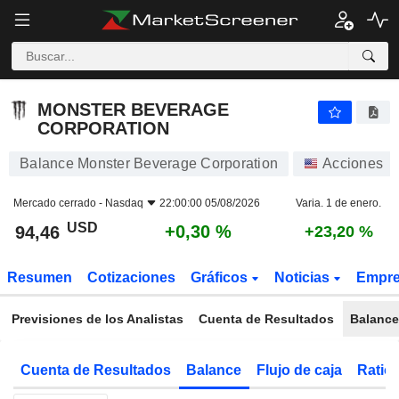
MONSTER BEVERAGE CORPORATION
94,46
$
+0,30 %
MONSTER BEVERAGE
CORPORATION
Balance Monster Beverage Corporation
Acciones
Mercado cerrado -
Nasdaq
22:00:00 05/08/2026
Varia. 1 de enero.
USD
+0,30 %
94,46
+23,20 %
Resumen
Cotizaciones
Gráficos
Noticias
Empr
Previsiones de los Analistas
Cuenta de Resultados
Balance
Cuenta de Resultados
Balance
Flujo de caja
Ratios