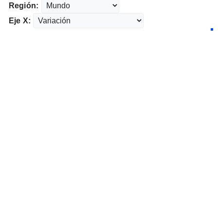
Región:
Eje X: