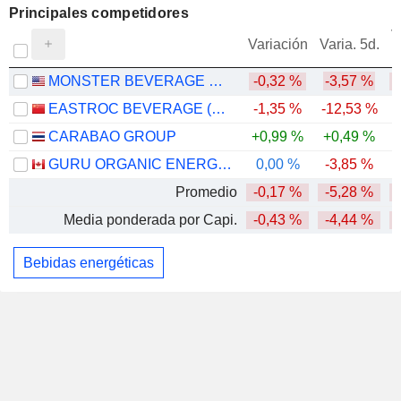
Principales competidores
V
Variación
Varia. 5d.
MONSTER BEVERAGE CORPORATION
-0,32 %
-3,57 %
EASTROC BEVERAGE (GROUP) CO., LTD.
-1,35 %
-12,53 %
CARABAO GROUP
+0,99 %
+0,49 %
GURU ORGANIC ENERGY CORP.
0,00 %
-3,85 %
Promedio
-0,17 %
-5,28 %
Media ponderada por Capi.
-0,43 %
-4,44 %
Bebidas energéticas