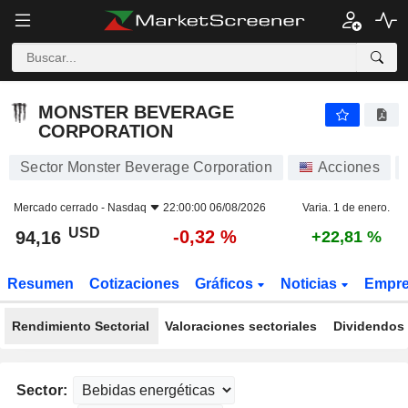
MONSTER BEVERAGE CORPORATION
94,16
$
-0,32 %
MONSTER BEVERAGE
CORPORATION
Sector Monster Beverage Corporation
Acciones
Mercado cerrado -
Nasdaq
22:00:00 06/08/2026
Varia. 1 de enero.
USD
-0,32 %
94,16
+22,81 %
Resumen
Cotizaciones
Gráficos
Noticias
Empr
Rendimiento Sectorial
Valoraciones sectoriales
Dividendos 
Sector: