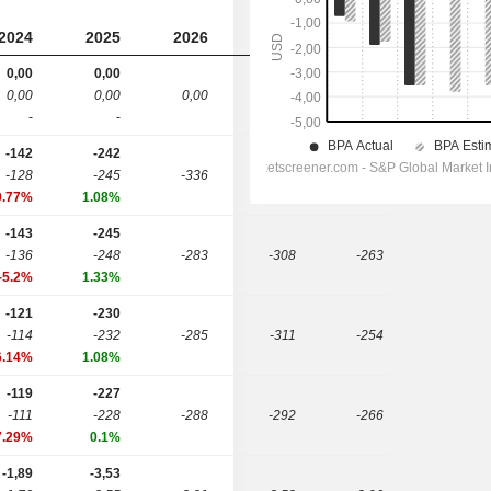
2024
2025
2026
2027
2028
0,00
0,00
0,00
0,00
0,00
19,4
146
-
-
-142
-242
-128
-245
-336
-230
-303
0.77%
1.08%
-143
-245
-136
-248
-283
-308
-263
-5.2%
1.33%
-121
-230
-114
-232
-285
-311
-254
6.14%
1.08%
-119
-227
-111
-228
-288
-292
-266
7.29%
0.1%
-1,89
-3,53