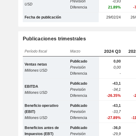
Previsión
-0,93
USD
Diferencia
21.89%
-
Fecha de publicación
29/02/24
26/
Publicaciones trimestrales
2024 Q3
202
Período fiscal
Marzo
Publicado
0,00
Ventas netas
Previsión
0,00
Millones USD
Diferencia
-
Publicado
-43,1
EBITDA
Previsión
-34,1
Millones USD
Diferencia
-26.35%
-
Beneficio operativo
Publicado
-43,1
(EBIT)
Previsión
-33,7
Millones USD
Diferencia
-27.89%
-1
Beneficios antes de
Publicado
-36,0
Impuestos (EBT)
Previsión
-29,9