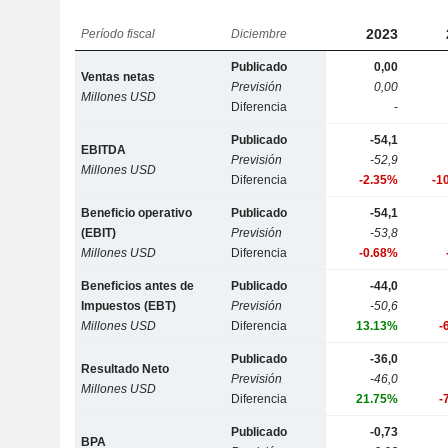
2023
Período fiscal
Diciembre
Publicado
0,00
Ventas netas
Previsión
0,00
Millones USD
Diferencia
-
Publicado
-54,1
EBITDA
Previsión
-52,9
Millones USD
Diferencia
-2.35%
-1
Beneficio operativo
Publicado
-54,1
(EBIT)
Previsión
-53,8
Millones USD
Diferencia
-0.68%
Beneficios antes de
Publicado
-44,0
Impuestos (EBT)
Previsión
-50,6
Millones USD
Diferencia
13.13%
-
Publicado
-36,0
Resultado Neto
Previsión
-46,0
Millones USD
Diferencia
21.75%
-
Publicado
-0,73
BPA