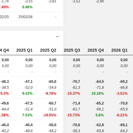
-1,76
-3,55
-3,81
-3,52
-2,96
7.49%
0.46%
02/25
25/02/26
-
4 Q4
2025 Q1
2025 Q2
2025 Q3
2025 Q4
2026 Q1
0,00
0,00
0,00
0,00
0,00
0,00
0,00
0,00
0,00
0,00
0,00
0,00
-
-
-
-
-
-
-48,3
-47,1
-60,0
-70,7
-64,5
-69,2
-38,5
-52,0
-54,6
-61,3
-71,8
-66,8
25.3%
9.43%
-9.78%
-15.37%
10.16%
-3.51%
-49,6
-47,5
-60,7
-71,4
-65,2
-70,0
-44,4
-51,4
-51,0
-61,7
-69,1
-65,9
1.58%
7.53%
-19.05%
-15.73%
5.6%
-6.21%
-46,4
-40,4
-56,0
-70,6
-62,8
-69,1
-40,2
-48,6
-48,2
-58,3
-65,8
-64,2