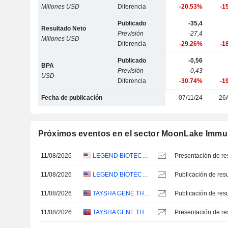
Millones USD
Diferencia
-20.53%
-1
Publicado
-35,4
Resultado Neto
Previsión
-27,4
Millones USD
Diferencia
-29.26%
-1
Publicado
-0,56
BPA
Previsión
-0,43
USD
Diferencia
-30.74%
-1
Fecha de publicación
07/11/24
26/
Próximos eventos en el sector MoonLake Immu
11/08/2026
LEGEND BIOTECH CORPORATION
Presentación de re
11/08/2026
LEGEND BIOTECH CORPORATION
11/08/2026
TAYSHA GENE THERAPIES, INC.
11/08/2026
TAYSHA GENE THERAPIES, INC.
Presentación de re