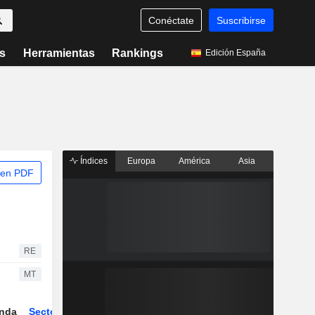
Conéctate
Suscribirse
s
Herramientas
Rankings
Edición España
Índices
Europa
América
Asia
 en PDF
RE
MT
nda
Sector
Derivados
ETFs