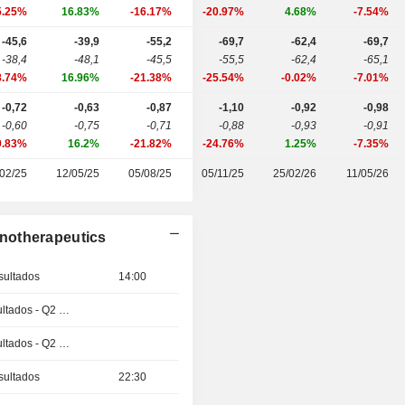
5.25%
16.83%
-16.17%
-20.97%
4.68%
-7.54%
-45,6
-39,9
-55,2
-69,7
-62,4
-69,7
-38,4
-48,1
-45,5
-55,5
-62,4
-65,1
8.74%
16.96%
-21.38%
-25.54%
-0.02%
-7.01%
-0,72
-0,63
-0,87
-1,10
-0,92
-0,98
-0,60
-0,75
-0,71
-0,88
-0,93
-0,91
9.83%
16.2%
-21.82%
-24.76%
1.25%
-7.35%
02/25
12/05/25
05/08/25
05/11/25
25/02/26
11/05/26
notherapeutics
sultados
14:00
Publicación de resultados - Q2 2026
Publicación de resultados - Q2 2026
sultados
22:30