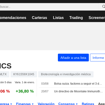
omendaciones
Carteras
Listas
Trading
Screener
Añadir a una lista
Informe
ICS
MLTX
KY61559X1045
Biotecnología e investigación médica
ción 5 días
Varia. 1 de enero.
03/08
Bolsa suiza: factores a seguir el 3 de agosto
,06 %
+36,80 %
20/07
Un directivo de Moonlake Immunotherapeutics vende acciones por valor de 322.261 USD, según los registros de la SEC
presa
Finanzas
Valoración
Consenso
Ratings
Age