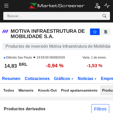
MOTIVA INFRAESTRUTURA DE MOBILIDADE S.A.
14,83
R$
-0,94 %
MOTIVA INFRAESTRUTURA DE
MOBILIDADE S.A.
Productos de inversión Motiva Infraestrutura de Mobilidad
Diferido
Sao Paulo
19:59:00 06/08/2026
Varia. 1 de enero.
BRL
-0,94 %
14,83
-1,53 %
Resumen
Cotizaciones
Gráficos
Noticias
Empr
Todos
Warrants
Knock-Out
Prod apalancamiento
Produ
Filtros
Productos derivados