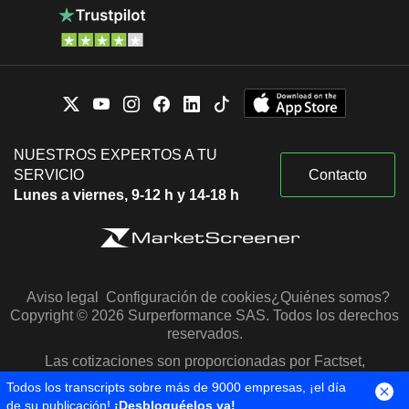
NUESTROS EXPERTOS A TU
SERVICIO
Contacto
Lunes a viernes, 9-12 h y 14-18 h
Aviso legal
Configuración de cookies
¿Quiénes somos?
Copyright © 2026 Surperformance SAS. Todos los derechos
reservados.
Las cotizaciones son proporcionadas por Factset,
Morningstar y S&P Capital IQ
Todos los transcripts sobre más de 9000 empresas, ¡el día
de su publicación!
¡Desbloquéelos ya!