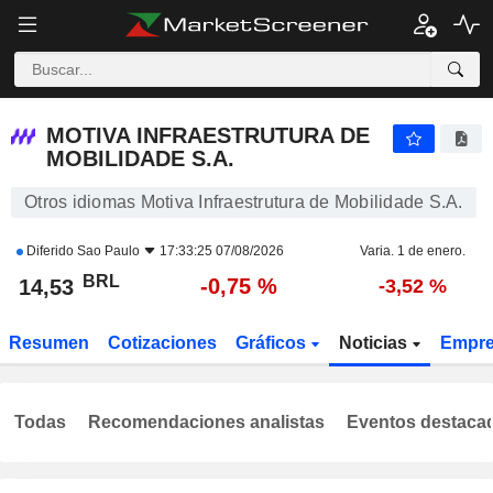
MOTIVA INFRAESTRUTURA DE MOBILIDADE S.A.
14,53
R$
-0,75 %
MOTIVA INFRAESTRUTURA DE
MOBILIDADE S.A.
Otros idiomas Motiva Infraestrutura de Mobilidade S.A.
Diferido
Sao Paulo
17:33:25 07/08/2026
Varia. 1 de enero.
BRL
-0,75 %
14,53
-3,52 %
Resumen
Cotizaciones
Gráficos
Noticias
Empr
Todas
Recomendaciones analistas
Eventos destaca