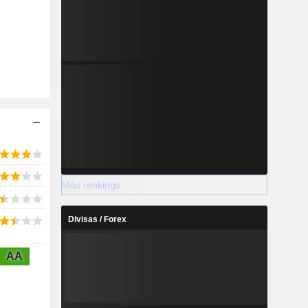
Más rankings
Divisas / Forex
AA