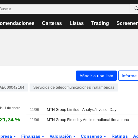
omendaciones
Carteras
Listas
Trading
Screener
Añadir a una lista
Informe
AE000042164
Servicios de telecomunicaciones inalámbricas
ia. 1 de enero.
11/06
MTN Group Limited - Analyst/Investor Day
21,24 %
11/06
MTN Group Fintech y Ant International firman una alianza estratégica para acelerar la transformación del ecosistema de dinero móvil
presa
Finanzas
Valoración
Consenso
Ratings
A