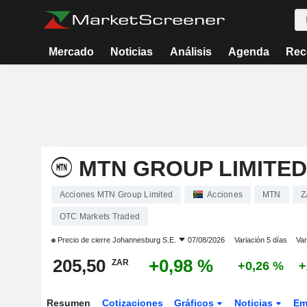
Mercado
Noticias
Análisis
Agenda
Rec
MTN GROUP LIMITED
Acciones MTN Group Limited
Acciones
MTN
Z
OTC Markets Traded
Precio de cierre
Johannesburg S.E.
07/08/2026
Variación 5 días
Var
205,50
+0,98 %
ZAR
+0,26 %
+
Resumen
Cotizaciones
Gráficos
Noticias
Em