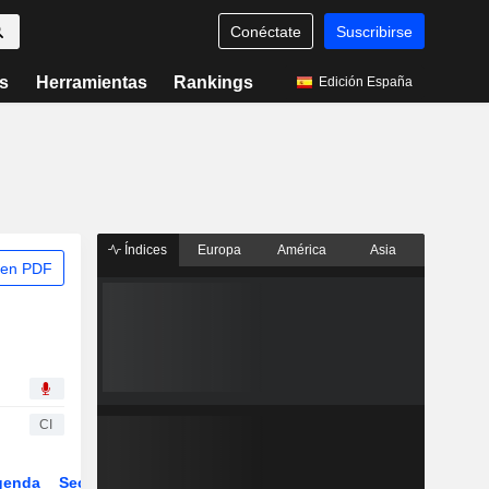
Conéctate
Suscribirse
s
Herramientas
Rankings
Edición España
Índices
Europa
América
Asia
 en PDF
CI
genda
Sector
ETFs