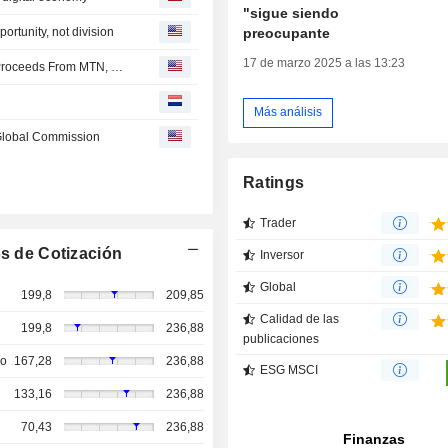
"sigue siendo
preocupante
rtunity, not division
17 de marzo 2025 a las 13:23
Xenophobia - Nigerian Lawmakers Reject Calls to Use Proceeds From MTN, DStv to Compensate Victims
Más análisis
Global Commission
Ratings
Trader
s de Cotización
Inversor
Global
199,8
209,85
Calidad de las
199,8
236,88
publicaciones
so
167,28
236,88
ESG MSCI
133,16
236,88
70,43
236,88