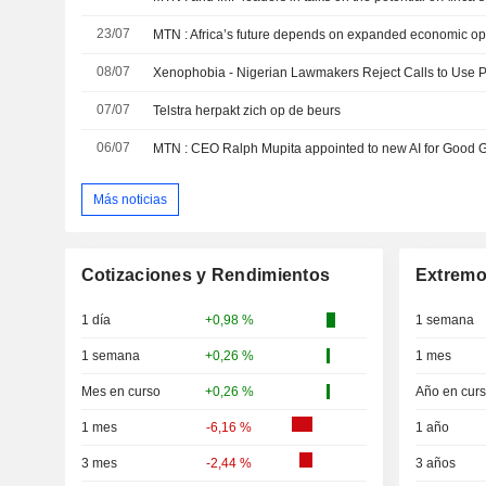
23/07
MTN : Africa’s future depends on expanded economic oppo
08/07
07/07
Telstra herpakt zich op de beurs
06/07
MTN : CEO Ralph Mupita appointed to new AI for Good 
Más noticias
Cotizaciones y Rendimientos
Extremo
1 día
+0,98 %
1 semana
1 semana
+0,26 %
1 mes
Mes en curso
+0,26 %
Año en cur
1 mes
-6,16 %
1 año
3 mes
-2,44 %
3 años