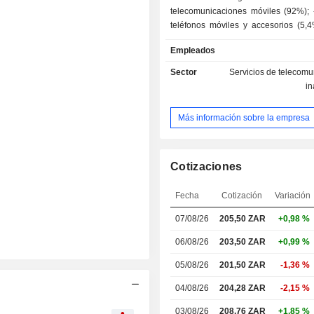
telecomunicaciones móviles (92%); 
teléfonos móviles y accesorios (5,4
(2,6%). Las ventas netas se di
Empleados
geográficamente de la siguient
Sudáfrica (26,7%), Nigeria (33,
Sector
Servicios de telecom
(10,6%), Costa de Marfil (4,9%), Uga
i
Camerún (4%), Sudán (1,2%) y otros 
Más información sobre la empresa
Cotizaciones
Fecha
Cotización
Variación
07/08/26
205,50 ZAR
+0,98 %
06/08/26
203,50 ZAR
+0,99 %
05/08/26
201,50 ZAR
-1,36 %
04/08/26
204,28 ZAR
-2,15 %
03/08/26
208,76 ZAR
+1,85 %