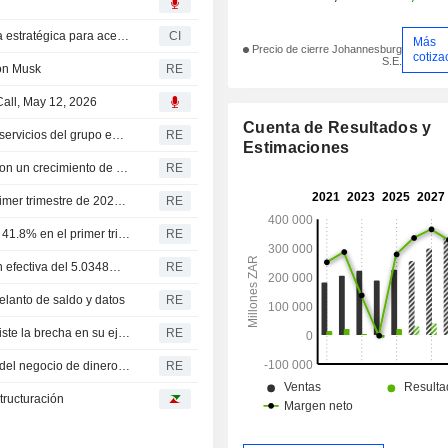
MTN Group Fintech y Ant International firman una alianza estratégica para acelerar la transformación del ecosistema de dinero móvil
CI
Más
Precio de cierre Johannesburg
cotiza
S.E.
lon Musk
RE
all, May 12, 2026
Cuenta de Resultados y
MTN registra un aumento del 21.1% en los ingresos por servicios del grupo en el primer trimestre a tipo de cambio constante
RE
Estimaciones
MTN Rwanda mantiene sus previsiones a medio plazo con un crecimiento de los ingresos por servicios de doble dígito medio
RE
MTN Uganda advierte que los desafíos operativos del primer trimestre de 2026 impactarán sus previsiones a corto plazo
RE
Los ingresos por servicios de MTN Nigeria aumentan un 41.8% en el primer trimestre hasta los 1.5 billones de nairas
RE
MTN informa que Ninety One SA posee una participación efectiva del 5.0348% en MTN Group
RE
lanto de saldo y datos
RE
Sudáfrica logra promesas de inversión récord, pero persiste la brecha en su ejecución
RE
MTN Group Limited completa la segregación estructural del negocio de dinero móvil de Scancom plc en Ghana
RE
tructuración