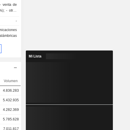
- venta de
%); - otros
stribuyen
-
e manera:
1%), Ghana
unicaciones
nda (4,7%),
nalámbricas
(14,8%).
Mi Lista
Volumen
4.836.283
5.432.935
4.282.369
5.785.628
7.011.817