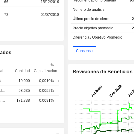
Recomendación promedio
A
66
15/12/2019
Numero de análisis
72
01/07/2018
Último precio de cierre
2
Precio objetivo promedio
2
Diferencia / Objetivo Promedio
Consenso
mados
%
pal
Cantidad
Capitalización
Revisiones de Beneficios
Director financiero
19.000
0,0010%
Ejecutivo/alto directivo
98.635
0,0052%
Director financiero
171.738
0,0091%