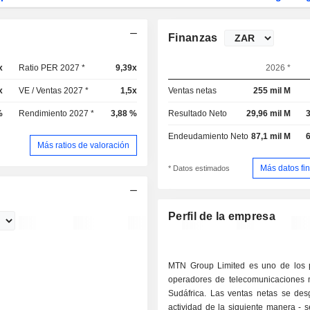
Finanzas
x
Ratio PER 2027 *
9,39x
2026 *
x
VE / Ventas 2027 *
1,5x
Ventas netas
255 mil M
%
Rendimiento 2027 *
3,88 %
Resultado Neto
29,96 mil M
3
Endeudamiento Neto
87,1 mil M
6
Más ratios de valoración
Más datos fi
* Datos estimados
Perfil de la empresa
MTN Group Limited es uno de los p
operadores de telecomunicaciones 
Sudáfrica. Las ventas netas se des
actividad de la siguiente manera - servicios de