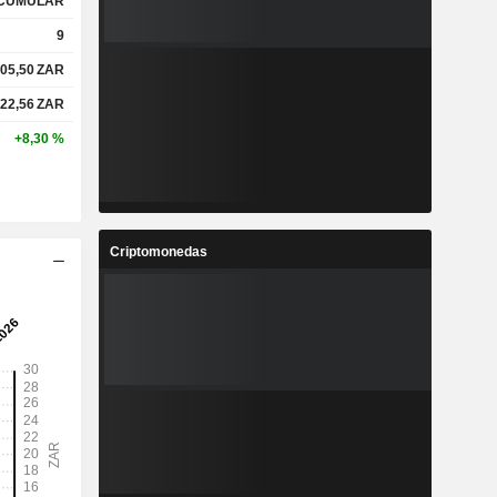
CUMULAR
9
05,50
ZAR
22,56
ZAR
+8,30 %
Criptomonedas