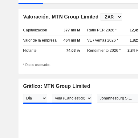
Valoración: MTN Group Limited
Capitalización
377 mil M
Ratio PER 2026 *
12,4
Valor de la empresa
464 mil M
VE / Ventas 2026 *
1,82
Flotante
74,03 %
Rendimiento 2026 *
2,84 
* Datos estimados
Gráfico: MTN Group Limited