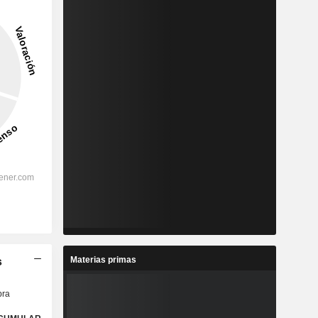
Materias primas
s
ra