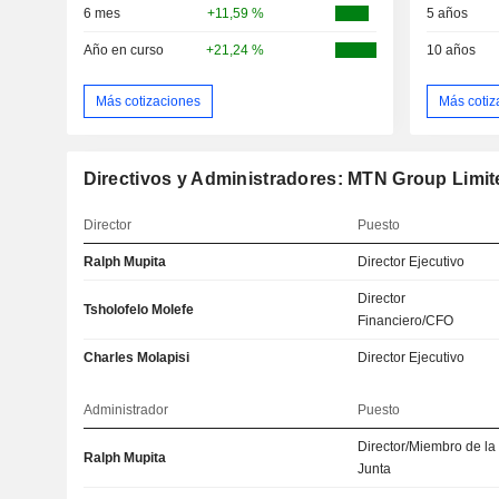
6 mes
+11,59 %
5 años
Año en curso
+21,24 %
10 años
Más cotizaciones
Más cotiz
Directivos y Administradores: MTN Group Limit
Director
Puesto
Ralph Mupita
Director Ejecutivo
Director
Tsholofelo Molefe
Financiero/CFO
Charles Molapisi
Director Ejecutivo
Administrador
Puesto
Director/Miembro de la
Ralph Mupita
Junta