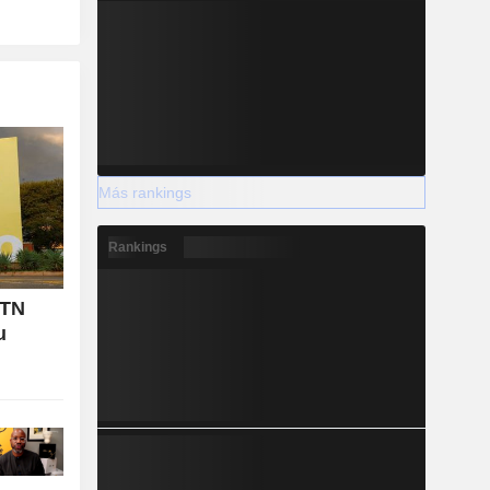
Más rankings
Rankings
MTN
u