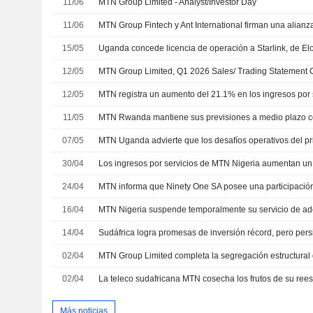
11/06
MTN Group Limited - Analyst/Investor Day
11/06
15/05
Uganda concede licencia de operación a Starlink, de E
12/05
MTN Group Limited, Q1 2026 Sales/ Trading Statement C
12/05
11/05
07/05
30/04
24/04
16/04
MTN Nigeria suspende temporalmente su servicio de ade
14/04
02/04
02/04
La teleco sudafricana MTN cosecha los frutos de su rees
Más noticias