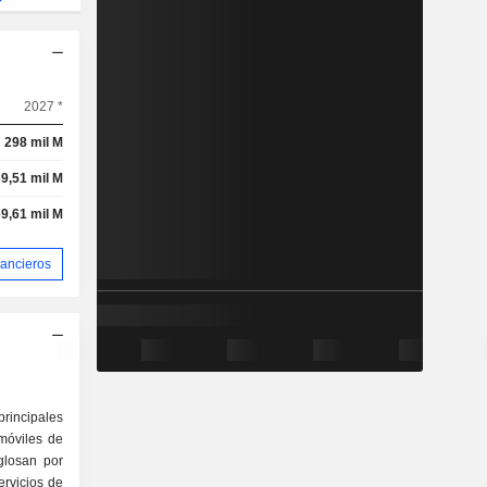
2027 *
298 mil M
9,51 mil M
9,61 mil M
nancieros
rincipales
móviles de
glosan por