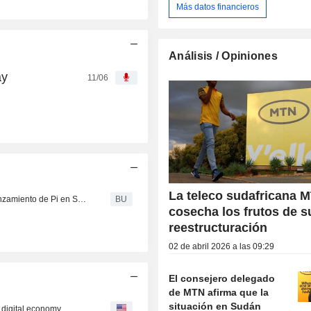
Más datos financieros
Análisis / Opiniones
ay
11/06
La teleco sudafricana 
La plataforma DNO™ Cloud de LotusFlare impulsa el lanzamiento de Pi en Sudáfrica
BU
cosecha los frutos de s
reestructuración
02 de abril 2026 a las 09:29
El consejero delegado
de MTN afirma que la
situación en Sudán
s digital economy