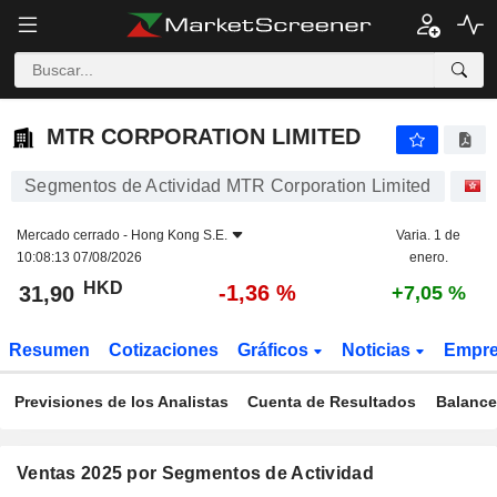
MTR CORPORATION LIMITED
31,90
$
-1,36 %
MTR CORPORATION LIMITED
Segmentos de Actividad MTR Corporation Limited
A
Mercado cerrado -
Hong Kong S.E.
Varia. 1 de
10:08:13 07/08/2026
enero.
HKD
-1,36 %
31,90
+7,05 %
Resumen
Cotizaciones
Gráficos
Noticias
Empr
Previsiones de los Analistas
Cuenta de Resultados
Balance
Ventas 2025 por Segmentos de Actividad