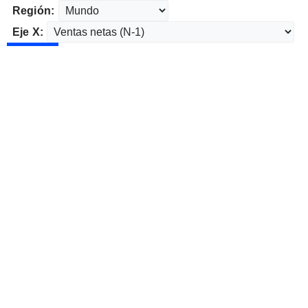
Región:
Eje X: