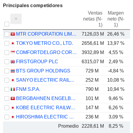
Principales competidores
Ventas
Margen
netas (N-
neto (N-
E
1)
1)
MTR CORPORATION LIMITED
7126,03 M
26,46 %
TOKYO METRO CO., LTD.
2656,61 M
13,97 %
COMFORTDELGRO CORPORATION LIMITED
3932,89 M
4,55 %
FIRSTGROUP PLC
6315,07 M
2,49 %
BTS GROUP HOLDINGS
729 M
-4,84 %
SANYO ELECTRIC RAILWAY CO.,LTD.
252 M
10,08 %
FNM S.P.A.
790 M
10,94 %
BERGBAHNEN ENGELBERG-TRÜBSEE-TITLIS AG
101 M
9,46 %
KOBE ELECTRIC RAILWAY CO., LTD.
147 M
6,26 %
HIROSHIMA ELECTRIC RAILWAY CO.,LTD.
236 M
3,09 %
Promedio
2228,61 M
8,25 %