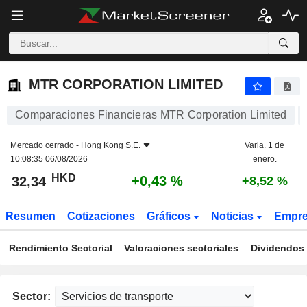
MTR CORPORATION LIMITED
32,34
$
+0,43 %
MTR CORPORATION LIMITED
Comparaciones Financieras MTR Corporation Limited
Mercado cerrado -
Hong Kong S.E.
Varia. 1 de
10:08:35 06/08/2026
enero.
HKD
+0,43 %
32,34
+8,52 %
Resumen
Cotizaciones
Gráficos
Noticias
Empr
Rendimiento Sectorial
Valoraciones sectoriales
Dividendos 
Sector: