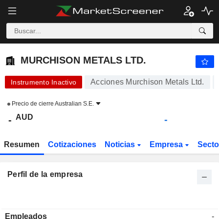
MURCHISON METALS LTD.
-
$
-
MURCHISON METALS LTD.
Acciones Murchison Metals Ltd.
Instrumento Inactivo
Precio de cierre
Australian S.E.
AUD
-
-
Resumen
Cotizaciones
Noticias
Empresa
Sect
Perfil de la empresa
Empleados
-