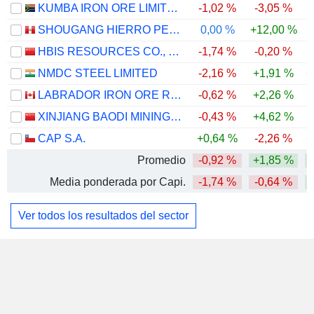
KUMBA IRON ORE LIMITED
-1,02 %
-3,05 %
-
SHOUGANG HIERRO PERU S.A.A.
0,00 %
+12,00 %
HBIS RESOURCES CO., LTD.
-1,74 %
-0,20 %
NMDC STEEL LIMITED
-2,16 %
+1,91 %
+
LABRADOR IRON ORE ROYALTY CORPORATION
-0,62 %
+2,26 %
XINJIANG BAODI MINING CO., LTD.
-0,43 %
+4,62 %
CAP S.A.
+0,64 %
-2,26 %
+
Promedio
-0,92 %
+1,85 %
Media ponderada por Capi.
-1,74 %
-0,64 %
Ver todos los resultados del sector