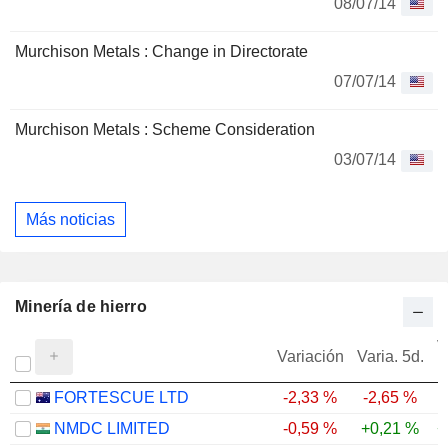
08/07/14
Murchison Metals : Change in Directorate
07/07/14
Murchison Metals : Scheme Consideration
03/07/14
Más noticias
Minería de hierro
V
Variación
Varia. 5d.
FORTESCUE LTD
-2,33 %
-2,65 %
NMDC LIMITED
-0,59 %
+0,21 %
+