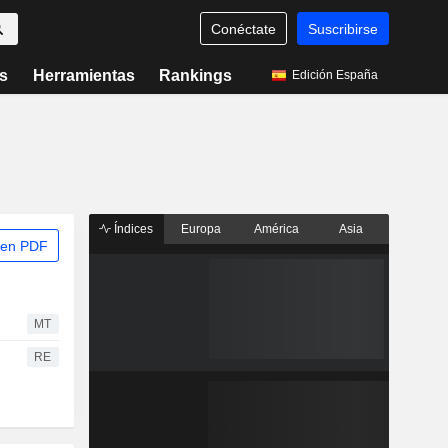
Conéctate
Suscribirse
s
Herramientas
Rankings
Edición España
Índices
Europa
América
Asia
 en PDF
MT
RE