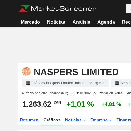
Mercado
Noticias
Análisis
Agenda
Rec
NASPERS LIMITED
Gráficos Naspers Limited Johannesburg S.E.
Accio
Precio de cierre
Johannesburg S.E.
01/10/2025
Variación 5 días
Var
1.263,62
+1,01 %
ZAR
+4,81 %
+
Resumen
Gráficos
Noticias
Empresa
Finanz