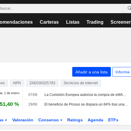
omendaciones
Carteras
Listas
Trading
Screener
Añadir a una lista
Informe
nes
NPN
ZAE000325783
Servicios de Internet
ia. 1 de enero.
07/08
La Comisión Europea autoriza la compra de eMAG por parte de Naspers
51,40 %
29/06
El beneficio de Prosus se dispara un 84% tras una agresiva estrategia de adquisiciones para crecer en Europa
as
Valoración
Consenso
Ratings
Agenda
ETFs