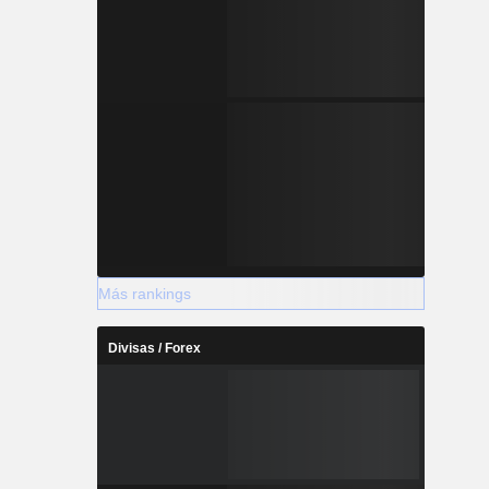
Más rankings
Divisas / Forex