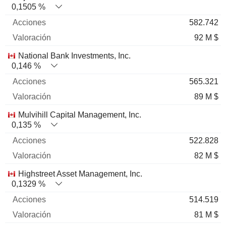
0,1505 %
582.742
92 M $
National Bank Investments, Inc.
0,146 %
565.321
89 M $
Mulvihill Capital Management, Inc.
0,135 %
522.828
82 M $
Highstreet Asset Management, Inc.
0,1329 %
514.519
81 M $