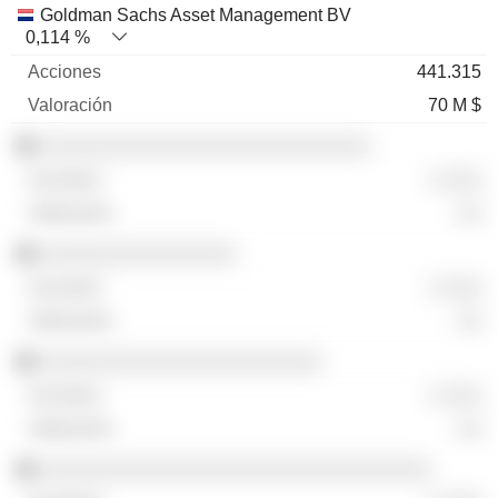
Goldman Sachs Asset Management BV
0,114 %
441.315
70 M $
░░░░░░░░░░░░░░░░░░░░░░░░░░░
░ ░░░
░░
░░░░░░░░░░░░░░░░
░ ░░░
░░
░░░░░░░░░░░░░░░░░░░░░░░
░ ░░░
░░
░░░░░░░░░░░░░░░░░░░░░░░░░░░░░░░░