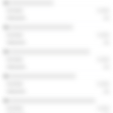
░░░░░░░░░░░░░░░░
░ ░░░
░░
░░░░░░░░░░░░░░░░░░░░░░░
░ ░░░
░░
░░░░░░░░░░░░░░░░░░░░░░░░░░░░░
░ ░░░
░░
░░░░░░░░░░░░░░░░░░░░░░░░
░ ░░░
░░
░░░░░░░░░░░░░░░░░░░░░░░░░░░░░░░
░ ░░░