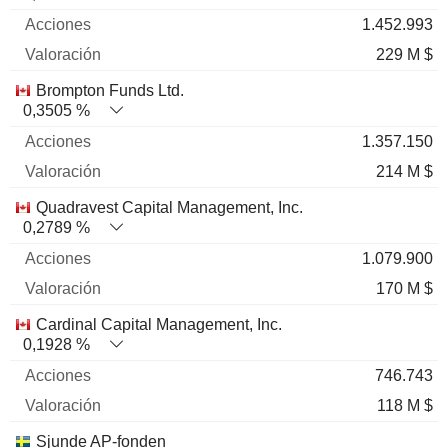
1.452.993
229 M $
Brompton Funds Ltd.
0,3505 %
1.357.150
214 M $
Quadravest Capital Management, Inc.
0,2789 %
1.079.900
170 M $
Cardinal Capital Management, Inc.
0,1928 %
746.743
118 M $
Sjunde AP-fonden