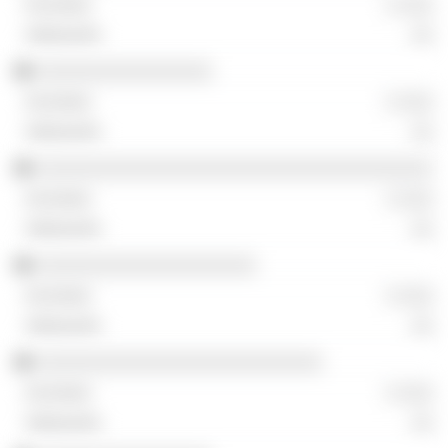
░ ░░░
░░
░░░░░░░░░░░░░░░░
░ ░░░
░░
░░░░░░░░░░░░░░░░░░░░░░░░░░░░░░░░░░░░
░ ░░░
░░
░░░░░░░░░░░░░░░░░░░░
░ ░░░
░░
░░░░░░░░░░░░░░░░░░░░░░░░░░
░ ░░░
░░