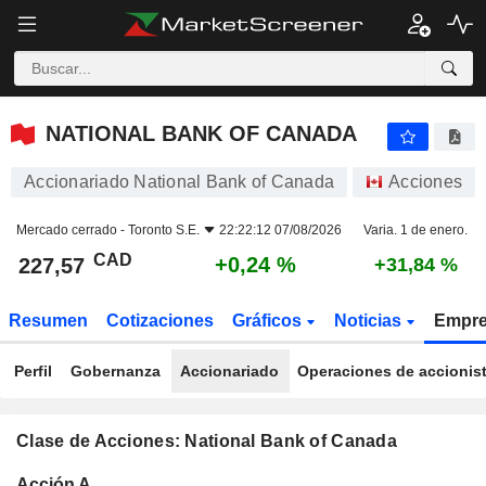
NATIONAL BANK OF CANADA
227,57
$
+0,24 %
NATIONAL BANK OF CANADA
Accionariado National Bank of Canada
Acciones
Mercado cerrado -
Toronto S.E.
22:22:12 07/08/2026
Varia. 1 de enero.
CAD
+0,24 %
227,57
+31,84 %
Resumen
Cotizaciones
Gráficos
Noticias
Empr
Perfil
Gobernanza
Accionariado
Operaciones de accionis
Clase de Acciones: National Bank of Canada
Total
Acción A