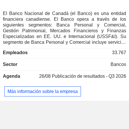
El Banco Nacional de Canadá (el Banco) es una entidad
financiera canadiense. El Banco opera a través de los
siguientes segmentos: Banca Personal y Comercial,
Gestión Patrimonial, Mercados Financieros y Finanzas
Especializadas en EE. UU. e Internacional (USSF&I). Su
segmento de Banca Personal y Comercial incluye servicios
bancarios, de financiación e inversión ofrecidos a
Empleados
33.767
particulares, asesores y empresas, así como operaciones de
seguros. Su segmento de Gestión de patrimonios incluye
Sector
Bancos
soluciones de inversión, servicios fiduciarios, servicios
bancarios, servicios de crédito y otras soluciones de gestión
Agenda
26/08
Publicación de resultados - Q3 2026
de patrimonios ofrecidas a través de redes de distribución
internas y de terceros. Su segmento de Mercados
financieros incluye banca corporativa, banca de inversión y
Más información sobre la empresa
soluciones financieras para grandes y medianas empresas,
organizaciones del sector público e inversores
institucionales. Su segmento USSF&I incluye servicios de
financiación especializada y productos y servicios
financieros prestados a través de sus filiales, Credigy Ltd. y
Advanced Bank of Asia Limited.