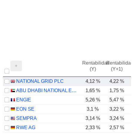
Rentabilidad
Rentabilidad
(Y)
(Y+1)
NATIONAL GRID PLC
4,12 %
4,22 %
ABU DHABI NATIONAL ENERGY COMPANY
1,65 %
1,75 %
ENGIE
5,26 %
5,47 %
EON SE
3,1 %
3,22 %
SEMPRA
3,14 %
3,24 %
RWE AG
2,33 %
2,57 %