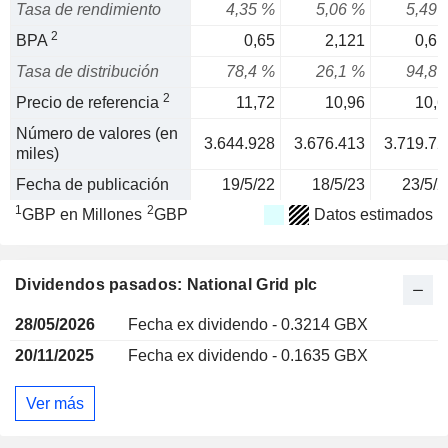
Tasa de rendimiento
4,35 %
5,06 %
5,49 
2
BPA
0,65
2,121
0,61
Tasa de distribución
78,4 %
26,1 %
94,8 
2
Precio de referencia
11,72
10,96
10,6
Número de valores (en
3.644.928
3.676.413
3.719.72
miles)
Fecha de publicación
19/5/22
18/5/23
23/5/2
1
2
GBP en Millones
GBP
Datos estimados
Dividendos pasados: National Grid plc
28/05/2026
Fecha ex dividendo - 0.3214 GBX
20/11/2025
Fecha ex dividendo - 0.1635 GBX
Ver más