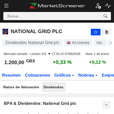
NATIONAL GRID PLC
1.200,00
p
+0,33 %
NATIONAL GRID PLC
Dividendos National Grid plc
Acciones
NG.
G
Mercado cerrado -
London S.E.
17:35:15 07/08/2026
Varia. 1 de enero.
GBX
+0,33 %
1.200,00
+5,12 %
Resumen
Cotizaciones
Gráficos
Noticias
Empr
Ratios de Valoración
Dividendos
BPA & Dividendos: National Grid plc