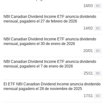
18/03
CI
NBI Canadian Dividend Income ETF anuncia dividendo
mensual, pagadero el 27 de febrero de 2026
14/02
CI
NBI Canadian Dividend Income ETF anuncia dividendo
mensual, pagadero el 30 de enero de 2026
20/01
CI
NBI Canadian Dividend Income ETF anuncia dividendo
mensual, pagadero el 7 de enero de 2026
25/11
CI
El ETF NBI Canadian Dividend Income anuncia dividendo
mensual pagadero el 28 de noviembre de 2025
17/11
CI