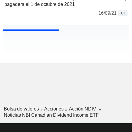
pagadera el 1 de octubre de 2021
16/09/21
CI
Bolsa de valores
Acciones
Acción NDIV
Noticias NBI Canadian Dividend Income ETF