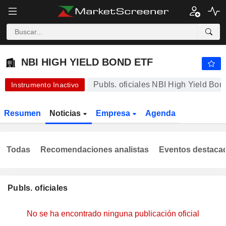
NBI HIGH YIELD BOND ETF
24,66
$
-0,04 %
NBI HIGH YIELD BOND ETF
Publs. oficiales NBI High Yield Bo
Instrumento Inactivo
Resumen
Noticias
Empresa
Agenda
Todas
Recomendaciones analistas
Eventos destaca
Publs. oficiales
No se ha encontrado ninguna publicación oficial