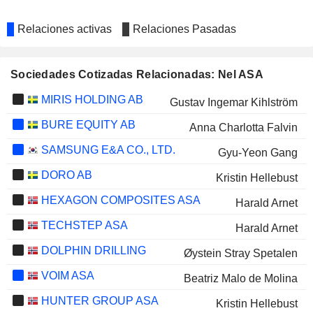
Relaciones activas
Relaciones Pasadas
Sociedades Cotizadas Relacionadas: Nel ASA
MIRIS HOLDING AB
Gustav Ingemar Kihlström
BURE EQUITY AB
Anna Charlotta Falvin
SAMSUNG E&A CO., LTD.
Gyu-Yeon Gang
DORO AB
Kristin Hellebust
HEXAGON COMPOSITES ASA
Harald Arnet
TECHSTEP ASA
Harald Arnet
DOLPHIN DRILLING
Øystein Stray Spetalen
VOIM ASA
Beatriz Malo de Molina
HUNTER GROUP ASA
Kristin Hellebust