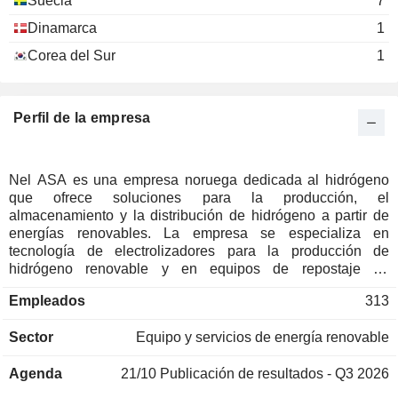
Suecia
7
Dinamarca
1
Corea del Sur
1
Perfil de la empresa
Nel ASA es una empresa noruega dedicada al hidrógeno
que ofrece soluciones para la producción, el
almacenamiento y la distribución de hidrógeno a partir de
energías renovables. La empresa se especializa en
tecnología de electrolizadores para la producción de
hidrógeno renovable y en equipos de repostaje de
hidrógeno para vehículos de carretera. Las actividades
Empleados
313
comerciales de la empresa se dividen en dos segmentos
operativos: Nel Hydrogen Fueling y Nel Hydrogen
Sector
Equipo y servicios de energía renovable
Electrolyser. El segmento Nel Hydrogen Fueling se dedica a
la fabricación de estaciones de repostaje de hidrógeno para
Agenda
21/10
Publicación de resultados - Q3 2026
vehículos eléctricos de pila de combustible. La planta de
fabricación de H2Station de Nel se encuentra en Herning,