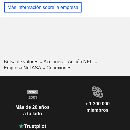
Dinamarca. El segmento Nel Hydrogen Electrolyser es un
Más información sobre la empresa
proveedor global de equipos de producción de hidrógeno
basados en tecnología de electrólisis del agua tanto alcalina
como de membrana de intercambio protónico (PEM). Nel
Hydrogen Electrolyser cuenta con instalaciones de
producción en Heroya, Noruega, y en Wallingford, EEUU.
Bolsa de valores
Acciones
Acción NEL
Empresa Nel ASA
Conexiones
+ 1.300.000
Más de 20 años
miembros
a tu lado