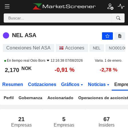
NEL ASA
2,170
kr
-0,91 %
NEL ASA
Conexiones Nel ASA
Acciones
NEL
NO00100
En tiempo real
Oslo Bors
12:16:38 07/08/2026
Varia. 1 de enero.
NOK
-0,91 %
2,170
-2,78 %
Resumen
Cotizaciones
Gráficos
Noticias
Empr
Perfil
Gobernanza
Accionariado
Operaciones de accionis
21
5
67
Empresas
Empresas
Insiders