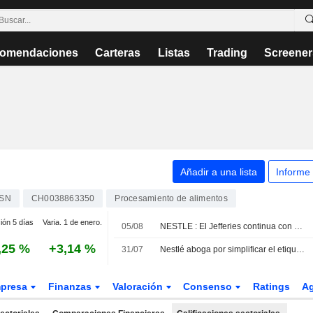
omendaciones
Carteras
Listas
Trading
Screener
Añadir a una lista
Informe
SN
CH0038863350
Procesamiento de alimentos
ión 5 días
Varia. 1 de enero.
05/08
NESTLE : El Jefferies continua con un recomendación de compra
,25 %
+3,14 %
31/07
Nestlé aboga por simplificar el etiquetado de alimentos en EE. UU. para alejarse de la imagen de ingredientes "Frankenstein"
presa
Finanzas
Valoración
Consenso
Ratings
A