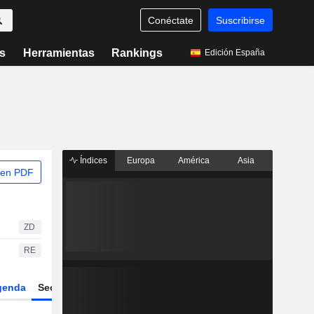
Conéctate
Suscribirse
s
Herramientas
Rankings
Edición España
Índices
Europa
América
Asia
 en PDF
ZD
RE
genda
Sector
Derivados
ETFs