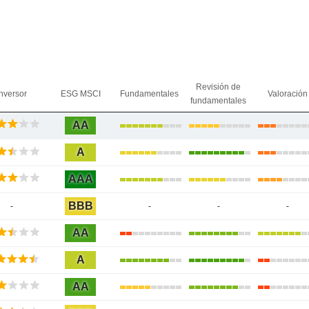
Revisión de
nversor
ESG MSCI
Fundamentales
Valoración
fundamentales
AA
A
AAA
BBB
-
-
-
-
AA
A
AA