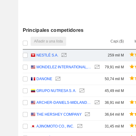
Principales competidores
Añadir a una lista
Capi.($)
I
NESTLÉ S.A.
259 mil M
MONDELEZ INTERNATIONAL, INC.
79,91 mil M
DANONE
50,74 mil M
GRUPO NUTRESA S. A.
45,49 mil M
ARCHER-DANIELS-MIDLAND COMPANY
36,91 mil M
THE HERSHEY COMPANY
36,64 mil M
AJINOMOTO CO., INC.
31,45 mil M