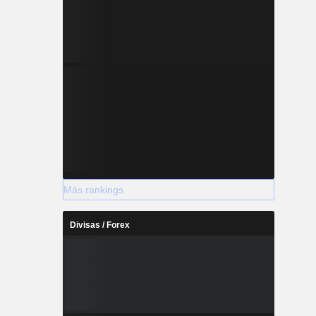
Más rankings
Divisas / Forex