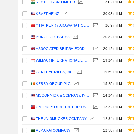
NESTLÉ INDIA LIMITED
31,2 mil M
KRAFT HEINZ
30,03 mil M
YIHAI KERRY ARAWANA HOLDINGS CO., LTD
20,9 mil M
BUNGE GLOBAL SA
20,82 mil M
ASSOCIATED BRITISH FOODS PLC
20,12 mil M
WILMAR INTERNATIONAL LIMITED
19,24 mil M
GENERAL MILLS, INC.
19,69 mil M
KERRY GROUP PLC
15,25 mil M
MCCORMICK & COMPANY, INCORPORATED
14,24 mil M
UNI-PRESIDENT ENTERPRISES CORP.
13,32 mil M
THE JM SMUCKER COMPANY
12,84 mil M
ALMARAI COMPANY
12,58 mil M