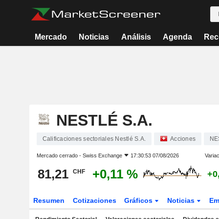
Mercado
Noticias
Análisis
Agenda
Rec
NESTLÉ S.A.
Calificaciones sectoriales Nestlé S.A.
Acciones
NE
Mercado cerrado -
Swiss Exchange
17:30:53 07/08/2026
Variac
81,21
+0,11 %
CHF
+0
Resumen
Cotizaciones
Gráficos
Noticias
Em