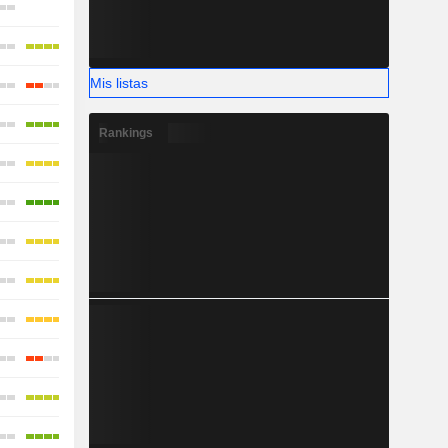
-
-
Mis listas
Rankings