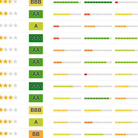
BBB
AA
A
AAA
AA
AA
AA
AAA
AA
BBB
A
BB