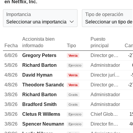
en Netflix, Inc.
Importancia
Tipo de operación
Seleccionar una importancia
Seleccionar un tipo de
Accionista bien
Puesto
Fecha
informado
Tipo
principal
Can
6/8/26
Gregory Peters
Director general
-2
Venta
5/8/26
Richard Barton
Administrador
Ejercicio
4/8/26
David Hyman
Director jurídico
-
Venta
4/8/26
Theodore Sarandos
Director general
-2
Venta
3/8/26
Richard Barton
Administrador
Gratis
3/8/26
Bradford Smith
Administrador
Gratis
3/8/26
Cletus R Willems
Chief Global Affairs Officer
1
Ejercicio
3/8/26
Spencer Neumann
Director financiero
4
Ejercicio