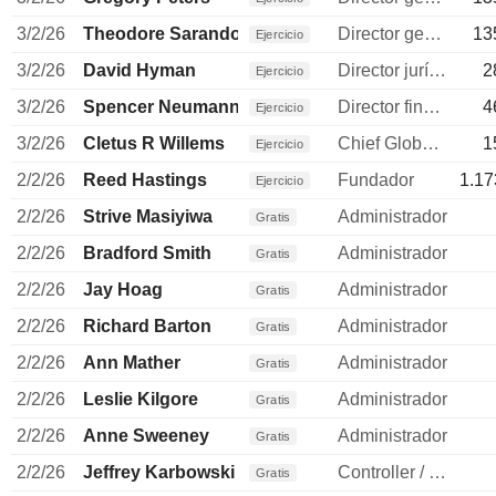
3/2/26
Theodore Sarandos
Director general
13
Ejercicio
3/2/26
David Hyman
Director jurídico
2
Ejercicio
3/2/26
Spencer Neumann
Director financiero
4
Ejercicio
3/2/26
Cletus R Willems
Chief Global Affairs Officer
1
Ejercicio
2/2/26
Reed Hastings
Fundador
1.17
Ejercicio
2/2/26
Strive Masiyiwa
Administrador
Gratis
2/2/26
Bradford Smith
Administrador
Gratis
2/2/26
Jay Hoag
Administrador
Gratis
2/2/26
Richard Barton
Administrador
Gratis
2/2/26
Ann Mather
Administrador
Gratis
2/2/26
Leslie Kilgore
Administrador
Gratis
2/2/26
Anne Sweeney
Administrador
Gratis
2/2/26
Jeffrey Karbowski
Controller / auditor
Gratis