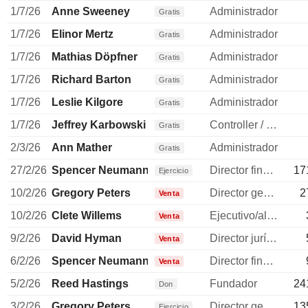
1/7/26
Anne Sweeney
Administrador
Gratis
1/7/26
Elinor Mertz
Administrador
Gratis
1/7/26
Mathias Döpfner
Administrador
Gratis
1/7/26
Richard Barton
Administrador
Gratis
1/7/26
Leslie Kilgore
Administrador
Gratis
1/7/26
Jeffrey Karbowski
Controller / auditor
Gratis
2/3/26
Ann Mather
Administrador
Gratis
27/2/26
Spencer Neumann
Director financiero
17
Ejercicio
10/2/26
Gregory Peters
Director general
2
Venta
10/2/26
Clete Willems
Ejecutivo/alto directivo
Venta
9/2/26
David Hyman
Director jurídico
Venta
6/2/26
Spencer Neumann
Director financiero
Venta
5/2/26
Reed Hastings
Fundador
24
Don
3/2/26
Gregory Peters
Director general
13
Ejercicio