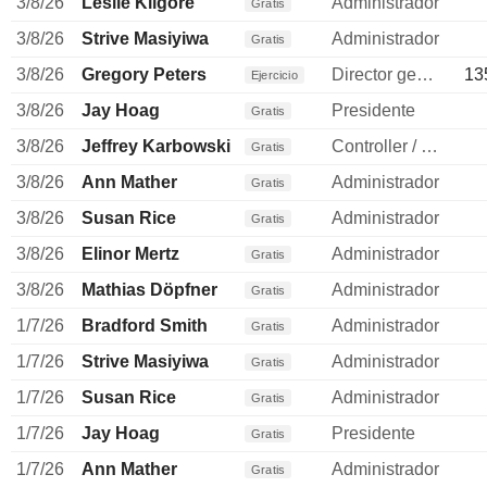
3/8/26
Leslie Kilgore
Administrador
Gratis
3/8/26
Strive Masiyiwa
Administrador
Gratis
3/8/26
Gregory Peters
Director general
13
Ejercicio
3/8/26
Jay Hoag
Presidente
Gratis
3/8/26
Jeffrey Karbowski
Controller / auditor
Gratis
3/8/26
Ann Mather
Administrador
Gratis
3/8/26
Susan Rice
Administrador
Gratis
3/8/26
Elinor Mertz
Administrador
Gratis
3/8/26
Mathias Döpfner
Administrador
Gratis
1/7/26
Bradford Smith
Administrador
Gratis
1/7/26
Strive Masiyiwa
Administrador
Gratis
1/7/26
Susan Rice
Administrador
Gratis
1/7/26
Jay Hoag
Presidente
Gratis
1/7/26
Ann Mather
Administrador
Gratis