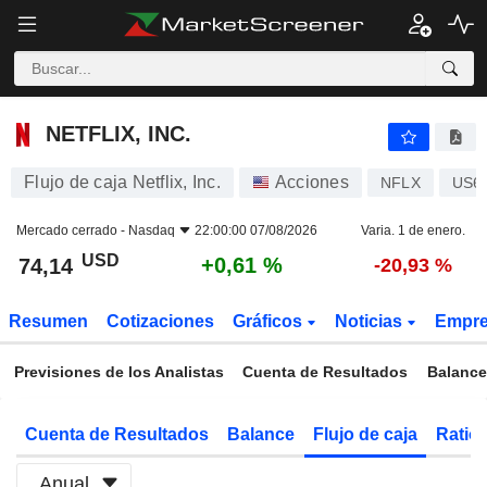
NETFLIX, INC.
74,14
$
+0,61 %
NETFLIX, INC.
Flujo de caja Netflix, Inc.
Acciones
NFLX
US6
Mercado cerrado -
Nasdaq
22:00:00 07/08/2026
Varia. 1 de enero.
USD
+0,61 %
74,14
-20,93 %
Resumen
Cotizaciones
Gráficos
Noticias
Empr
Previsiones de los Analistas
Cuenta de Resultados
Balance
Cuenta de Resultados
Balance
Flujo de caja
Ratios
Anual